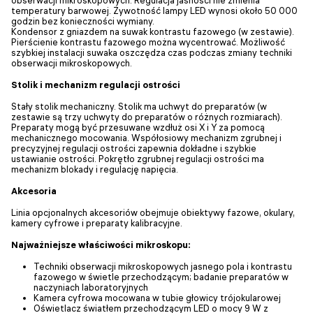
temperatury barwowej. Żywotność lampy LED wynosi około 50 000
godzin bez konieczności wymiany.
Kondensor z gniazdem na suwak kontrastu fazowego (w zestawie).
Pierścienie kontrastu fazowego można wycentrować. Możliwość
szybkiej instalacji suwaka oszczędza czas podczas zmiany techniki
obserwacji mikroskopowych.
Stolik i mechanizm regulacji ostrości
Stały stolik mechaniczny. Stolik ma uchwyt do preparatów (w
zestawie są trzy uchwyty do preparatów o różnych rozmiarach).
Preparaty mogą być przesuwane wzdłuż osi X i Y za pomocą
mechanicznego mocowania. Współosiowy mechanizm zgrubnej i
precyzyjnej regulacji ostrości zapewnia dokładne i szybkie
ustawianie ostrości. Pokrętło zgrubnej regulacji ostrości ma
mechanizm blokady i regulację napięcia.
Akcesoria
Linia opcjonalnych akcesoriów obejmuje obiektywy fazowe, okulary,
kamery cyfrowe i preparaty kalibracyjne.
Najważniejsze właściwości mikroskopu:
Techniki obserwacji mikroskopowych jasnego pola i kontrastu
fazowego w świetle przechodzącym; badanie preparatów w
naczyniach laboratoryjnych
Kamera cyfrowa mocowana w tubie głowicy trójokularowej
Oświetlacz światłem przechodzącym LED o mocy 9 W z