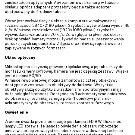
zniekształceń optycznych. Aby zamontować kamerę w tubusie
okularu, oprócz adaptera potrzebny będzie także adapter
dostosowany do średnicy tubusu.
Obraz jest wyświetlany na ekranie komputera w maksymalnej
rozdzielczości 3840x2160 pikseli. Szybkość wyświetlania wynosi 45
kl./s. W niższej rozdzielczości (1920x1080 pikseli) szybkość
wyświetlania wzrasta do 70 kl./s. Ze względu na płynność obrazu i
brak opóźnień, kamery można używać do badania i prezentowania
poruszających się obiektów. Zdjęcia oraz filmy są rejestrowane i
zapisywane w różnych formatach.
Układ optyczny
Mikroskop ma klasyczną głowicę trójokularową, a jej tuba służy do
montażu kamery cyfrowej. Kamera nie jest częścią zestawu. Wiązka
jest dzielona 50/50.
W misce rewolwerowej można zamontować cztery obiektywy
dostępne w zestawie lub obiektywy dodatkowe. Wszystkie
obiektywy służą do użytku z urządzeniami laboratoryjnymi i mają
dużą odległość roboczą. Dostępne są 3 achromatyczne obiektywy
do obserwacji techniką jasnego pola i 1 obiektyw planarno-
achromatyczny do obserwacji techniką kontrastu fazowego.
Oświetlenie
Źródłem światła przechodzącego jest lampa LED 9 W. Duża moc
lampy LED sprawia, że jasność oświetlenia obszaru roboczego
umożliwia pracę ze wszystkimi obiektywami w dowolnej technice
obserwacji mikroskopowych. Regulacja jasności nie zmienia