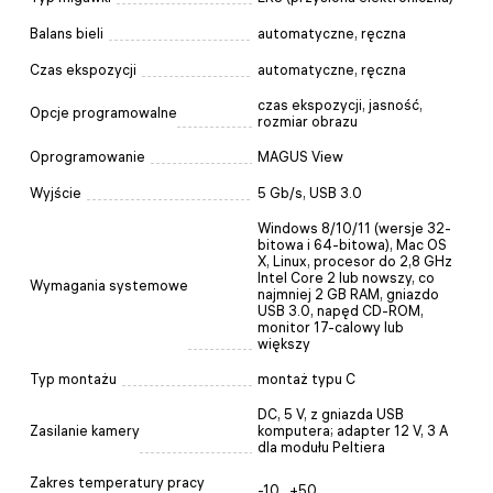
Balans bieli
automatyczne, ręczna
Czas ekspozycji
automatyczne, ręczna
czas ekspozycji, jasność,
Opcje programowalne
rozmiar obrazu
Oprogramowanie
MAGUS View
Wyjście
5 Gb/s, USB 3.0
Windows 8/10/11 (wersje 32-
bitowa i 64-bitowa), Mac OS
X, Linux, procesor do 2,8 GHz
Intel Core 2 lub nowszy, co
Wymagania systemowe
najmniej 2 GB RAM, gniazdo
USB 3.0, napęd CD-ROM,
monitor 17-calowy lub
większy
Typ montażu
montaż typu C
DC, 5 V, z gniazda USB
Zasilanie kamery
komputera; adapter 12 V, 3 A
dla modułu Peltiera
Zakres temperatury pracy
-10...+50