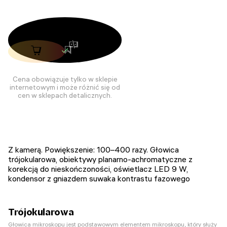
Cena obowiązuje tylko w sklepie
internetowym i może różnić się od
cen w sklepach detalicznych.
Z kamerą. Powiększenie: 100–400 razy. Głowica
trójokularowa, obiektywy planarno-achromatyczne z
korekcją do nieskończoności, oświetlacz LED 9 W,
kondensor z gniazdem suwaka kontrastu fazowego
Trójokularowa
Głowica mikroskopu jest podstawowym elementem mikroskopu, który służy