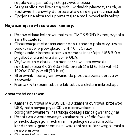
regulowaną jasnością i długą żywotnością
Stały stolik z możliwością ruchu w dwóch płaszczyznach, w
zestawie 3 uchwyty do preparatów o różnych rozmiarach
Opcjonalne akcesoria poszerzające możliwości mikroskopu
Najważniejsze właściwości kamery:
Podświetlana kolorowa matryca CMOS SONY Exmor, wysoka
światłoczułość
Obserwacje metodami ciemnego i jasnego pola przy użyciu
obiektywów o powiększeniu 4, 10 i 20 razy
Połączenie z komputerem za pomocą interfejsu USB 3.0 o
prędkości transferu danych 5 Gb/s
Wyświetlanie obrazu na monitorze w ultra wysokiej
rozdzielczości 4K 3840x2160 pikseli (45 kl./s) lub Full HD
1920x1080 pikseli (70 kl./s)
Sterowniki i oprogramowanie do przetwarzania obrazu w
zestawie
Montaż w trzecim tubusie lub tubusie okularu mikroskopu
Zawartość zestawu:
Kamera cyfrowa MAGUS CDF30 (kamera cyfrowa, przewód
USB, instalacyjna płyta CD ze sterownikami i
oprogramowaniem, instrukcja obsługi i karta gwarancyjna)
Podstawa z wbudowanym zasilaczem, źródło światła
przechodzącego, mechanizm regulacji ostrości, stolik,
kondensor z gniazdem na suwak kontrastu fazowego i miska
rewolwerowa
Głowica trójokularowa