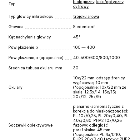
biologiczny
,
lekki/optyczny
,
Typ
cyfrowy
Typ głowicy mikroskopu
trójokularowa
Głowica
Siedentopf
Kąt nachylenia głowicy
45°
Powiększenie, x
100 — 400
Powiększenie, x (opcjonalnie)
40–500/600/800/1000
Średnica tubusu okularu, mm
30
10x/22 mm, odstęp źrenicy
wyjściowej: 10 mm
Okulary
(*opcjonalnie: 10x/22 mm ze
skalą, 12,5x/14; 15x/15;
20x/12; 25x/9)
planarno-achromatyczne z
korekcją do nieskończoności:
PL 10x/0,25; PL 20x/0,40; PL
40x/0,60; PHP2 10x/0,25
Soczewki obiektywowe
fazowy; odległość
parafokalna: 45 mm
(*opcjonalnie: PL 4x/0,10;
PHP2 20x/0,40 fazowy; PHP2