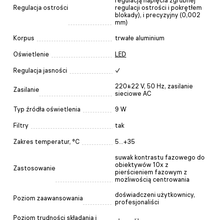
regulacją napięcia zgrubnej
Regulacja ostrości
regulacji ostrości i pokrętłem
blokady), i precyzyjny (0,002
mm)
Korpus
trwałe aluminium
Oświetlenie
LED
Regulacja jasności
✓
220±22 V, 50 Hz, zasilanie
Zasilanie
sieciowe AC
Typ źródła oświetlenia
9 W
Filtry
tak
Zakres temperatur, °C
5...+35
suwak kontrastu fazowego do
obiektywów 10x z
Zastosowanie
pierścieniem fazowym z
możliwością centrowania
doświadczeni użytkownicy,
Poziom zaawansowania
profesjonaliści
Poziom trudności składania i