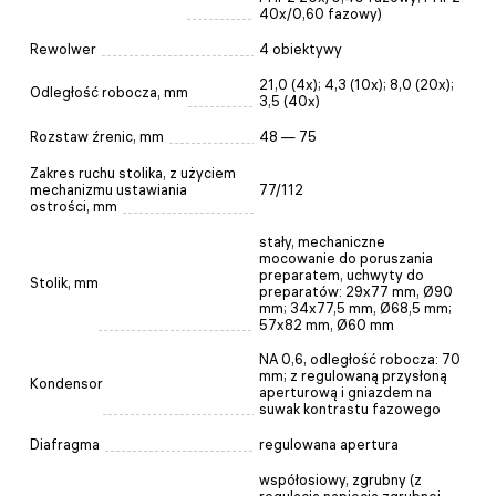
40x/0,60 fazowy)
Rewolwer
4 obiektywy
21,0 (4x); 4,3 (10x); 8,0 (20х);
Odległość robocza, mm
3,5 (40x)
Rozstaw źrenic, mm
48 — 75
Zakres ruchu stolika, z użyciem
mechanizmu ustawiania
77/112
ostrości, mm
stały, mechaniczne
mocowanie do poruszania
preparatem, uchwyty do
Stolik, mm
preparatów: 29x77 mm, Ø90
mm; 34x77,5 mm, Ø68,5 mm;
57x82 mm, Ø60 mm
NA 0,6, odległość robocza: 70
mm; z regulowaną przysłoną
Kondensor
aperturową i gniazdem na
suwak kontrastu fazowego
Diafragma
regulowana apertura
współosiowy, zgrubny (z