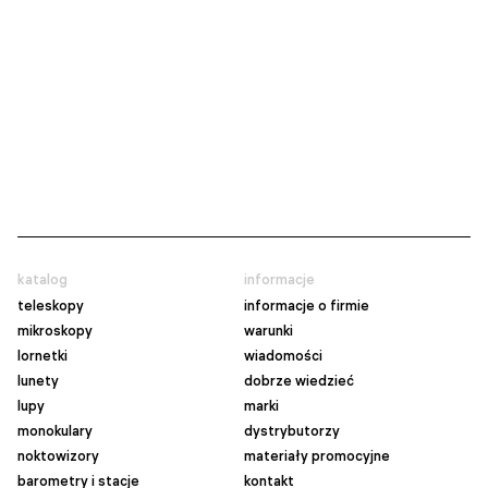
katalog
informacje
teleskopy
informacje o firmie
mikroskopy
warunki
lornetki
wiadomości
lunety
dobrze wiedzieć
lupy
marki
monokulary
dystrybutorzy
noktowizory
materiały promocyjne
barometry i stacje
kontakt