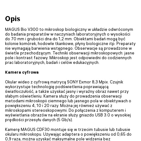
Opis
MAGUS Bio V300 to mikroskop biologiczny w układzie odwróconym
do badania preparatów w naczyniach laboratoryjnych o wysokości
do 70 mm i grubości dna do 1,2 mm. Obiektami badań mogą być
kolonie komórek, hodowle tkankowe, płyny biologiczne itp. Preparaty
nie wymagają barwienia wstępnego. Obserwacje są prowadzone w
świetle przechodzącym. Techniki obserwacji mikroskopowych: jasne
pole i kontrast fazowy. Mikroskop jest odpowiedni do codziennych
prac laboratoryjnych, badań i celów edukacyjnych.
Kamera cyfrowa
Okular wideo z cyfrową matrycą SONY Exmor 8,3 Mpix. Czujnik
wykorzystuje technologię podświetlenia poprawiającą
światłoczułość, a także uzyskać jasny i wyraźny obraz nawet przy
słabym oświetleniu. Kamera służy do prowadzenia obserwacji
metodami mikroskopii ciemnego lub jasnego pola w obiektywach o
powiększeniu 4, 10 i 20 razy. Można jej również używać z
mikroskopami stereoskopowymi. Do połączenia z komputerem i
wyświetlania obrazów na ekranie służy gniazdo USB 3.0 o wysokiej
prędkości przesyłu danych (5 Gb/s).
Kamerę MAGUS CDF30 montuje się w trzecim tubusie lub tubusie
okularu mikroskopu. Używając adaptera o powiększeniu od 0,65 do
0,9 raza, można uzyskać maksymalne pole widzenia bez