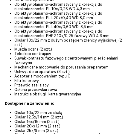
Obiektyw planarno-achromatyczny z korekcją do
nieskończoności: PL 10x/0,25 WD 4,3 mm
Obiektyw planarno-achromatyczny z korekcją do
nieskończoności: PL L20х/0,40 WD 8,0 mm
Obiektyw planarno-achromatyczny z korekcją do
nieskończoności: PL L40х/0,60 WD: 3,5 mm
Obiektyw planarno-achromatyczny z korekcją do
nieskończoności: PHP2 10x/0,25 fazowy WD 4,3 mm
Okular 10x/22 mm z dużym odstępem źrenicy wyjściowej (2
szt.)
Muszla oczna (2 szt.)
Teleskop centrujący
Suwak kontrastu fazowego z centrowanymi pierścieniami
fazowymi
Mechaniczne mocowanie do poruszania preparatem
Uchwyt do preparatów (3 szt.)
Adapter z mocowaniem typu C
Filtr kolorowy
Przewód zasilający
Osłona przeciwkurzowa
Instrukcja obsługi i karta gwarancyjna
Dostępne na zamówienie:
Okular 10x/22 mm ze skalą
Okular 12,5x/14 mm (2 szt.)
Okular 15x/15 mm (2 szt.)
Okular 20x/12 mm (2 szt.)
Okular 25x/9 mm (2 szt.)