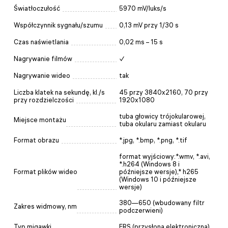
Światłoczułość
5970 mV/luks/s
Współczynnik sygnału/szumu
0,13 mV przy 1/30 s
Czas naświetlania
0,02 ms – 15 s
Nagrywanie filmów
✓
Nagrywanie wideo
tak
Liczba klatek na sekundę, kl./s
45 przy 3840x2160, 70 przy
przy rozdzielczości
1920x1080
tuba głowicy trójokularowej,
Miejsce montażu
tuba okularu zamiast okularu
Format obrazu
*.jpg, *.bmp, *.png, *.tif
format wyjściowy:*.wmv, *.avi,
*.h264 (Windows 8 i
Format plików wideo
późniejsze wersje),* h265
(Windows 10 i późniejsze
wersje)
380—650 (wbudowany filtr
Zakres widmowy, nm
podczerwieni)
Typ migawki
ERS (przysłona elektroniczna)