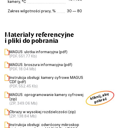
kamery, °C
Zakres wilgotności pracy, %
30 — 80
Materiały referencyjne
i pliki do pobrania
MAGUS: ulotka informacyjna (pdf)
(PDF, 551.77 Kb)
MAGUS: broszura informacyjna (pdf)
(PDF, 18.04 Mb)
Instrukcja obsługi: kamery cyfrowe MAGUS
CDF (pdf)
(PDF, 552.45 Kb)
kliknij, aby
MAGUS: oprogramowanie kamery cyfrowej
pobrać
(zip)
(ZIP, 349.06 Mb)
Obrazy w wysokiej rozdzielczości (zip)
(ZIP, 138.84 Mb)
Instrukcja obsługi: odwrócony mikroskop