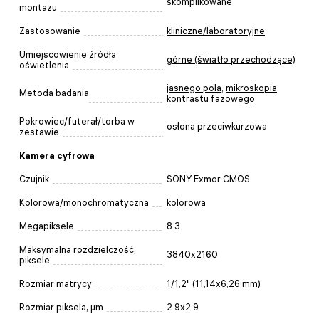
skomplikowane
montażu
Zastosowanie
kliniczne/laboratoryjne
Umiejscowienie źródła
górne (światło przechodzące)
oświetlenia
jasnego pola
,
mikroskopia
Metoda badania
kontrastu fazowego
Pokrowiec/futerał/torba w
osłona przeciwkurzowa
zestawie
Kamera cyfrowa
Czujnik
SONY Exmor CMOS
Kolorowa/monochromatyczna
kolorowa
Megapiksele
8.3
Maksymalna rozdzielczość,
3840x2160
piksele
Rozmiar matrycy
1/1,2" (11,14x6,26 mm)
Rozmiar piksela, µm
2.9x2.9