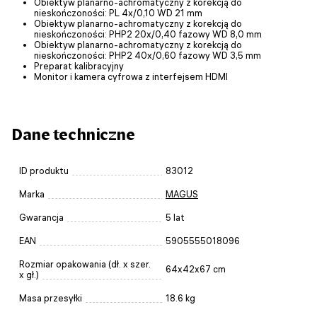
Obiektyw planarno-achromatyczny z korekcją do
nieskończoności: PL 4x/0,10 WD 21 mm
Obiektyw planarno-achromatyczny z korekcją do
nieskończoności: PHP2 20x/0,40 fazowy WD 8,0 mm
Obiektyw planarno-achromatyczny z korekcją do
nieskończoności: PHP2 40x/0,60 fazowy WD 3,5 mm
Preparat kalibracyjny
Monitor i kamera cyfrowa z interfejsem HDMI
Dane techniczne
ID produktu
83012
Marka
MAGUS
Gwarancja
5 lat
EAN
5905555018096
Rozmiar opakowania (dł. x szer.
64x42x67 cm
x gł.)
Masa przesyłki
18.6 kg