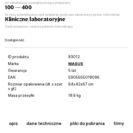
do obserwacji powiększonego preparatu
100 — 400
Ile razy powiększany jest preparat podczas obserwacji przez mikroskop
Kliniczne/laboratoryjne
Zastosowanie i wykorzystanie mikroskopu
Dostępność
ID produktu
83012
Marka
MAGUS
Gwarancja
5 lat
EAN
5905555018096
Rozmiar opakowania (dł. x szer.
64x42x67 cm
x gł.)
Masa przesyłki
18.6 kg
opis
dane techniczne
pliki do pobrania
filmy