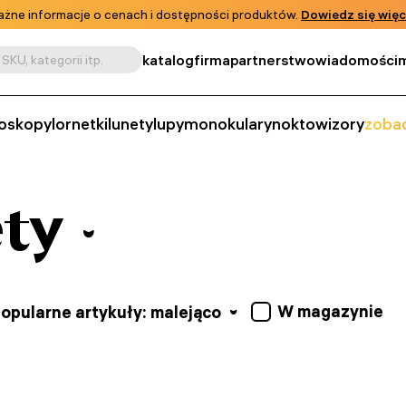
żne informacje o cenach i dostępności produktów.
Dowiedz się więc
katalog
firma
partnerstwo
wiadomości
m
SKU, kategorii itp.
oskopy
lornetki
lunety
lupy
monokulary
noktowizory
zobac
ty
W magazynie
opularne artykuły: malejąco