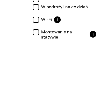
W podróży i na co dzień
Wi-Fi
i
Montowanie na
i
statywie