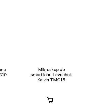
onu
Mikroskop do
IG10
smartfonu Levenhuk
Kelvin TMC15