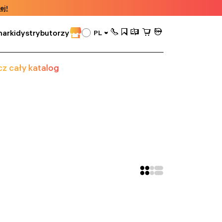
ej!
arki
dystrybutorzy
PL
z cały katalog