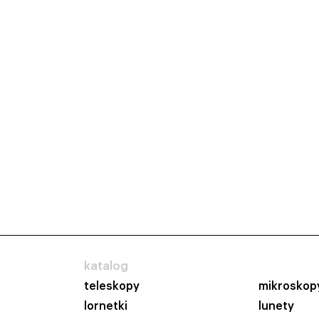
katalog
teleskopy
mikroskop
lornetki
lunety