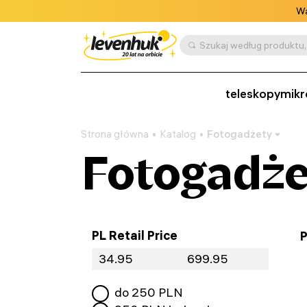
Wa
Szukaj według produktu, 
teleskopy
mikr
Strona główna
Katalog
Fotogadżety
Fotogadże
PL Retail Price
P
do
250
PLN