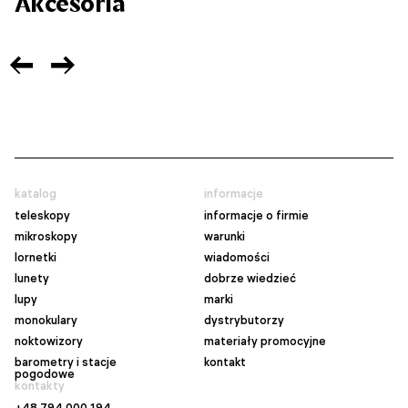
Akcesoria
katalog
informacje
teleskopy
informacje o firmie
mikroskopy
warunki
lornetki
wiadomości
lunety
dobrze wiedzieć
lupy
marki
monokulary
dystrybutorzy
noktowizory
materiały promocyjne
barometry i stacje
kontakt
pogodowe
kontakty
+48 794 000 194