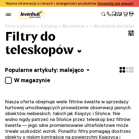
Ważne informacje o cenach i dostępności produktów.
Dowiedz się więcej!
Strona główna
Katalog
Akcesoria
Akcesoria do teles
Filtry do
teleskopów
Popularne artykuły: malejąco
W magazynie
Nasza oferta obejmuje wiele filtrów światła w sprzedaży
hurtowej umożliwiających prowadzenie obserwacji jasnych
obiektów niebieskich, takich jak Księżyc i Słońce. Nie
wolno nigdy patrzeć na Słońce przez teleskop bez filtrów
światła — jego silne promieniowanie ultrafioletowe może
trwale uszkodzić wzrok. Ponadto filtry pomagają dostrzec
obiekty o niskim kontraście na powierzchni Księżyca i