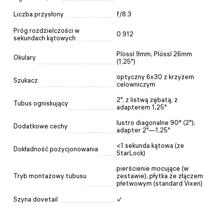
Liczba przysłony
f/8.3
Próg rozdzielczości w
0.912
sekundach kątowych
Plössl 9mm, Plössl 26mm
Okulary
(1,25")
optyczny 6x30 z krzyżem
Szukacz
celowniczym
2", z listwą zębatą, z
Tubus ogniskujący
adapterem 1,25"
lustro diagonalne 90° (2");
Dodatkowe cechy
adapter 2"—1,25"
<1 sekunda kątowa (ze
Dokładność pozycjonowania
StarLock)
pierścienie mocujące (w
Tryb montażowy tubusu
zestawie), płytka ze złączem
płetwowym (standard Vixen)
Szyna dovetail
✓