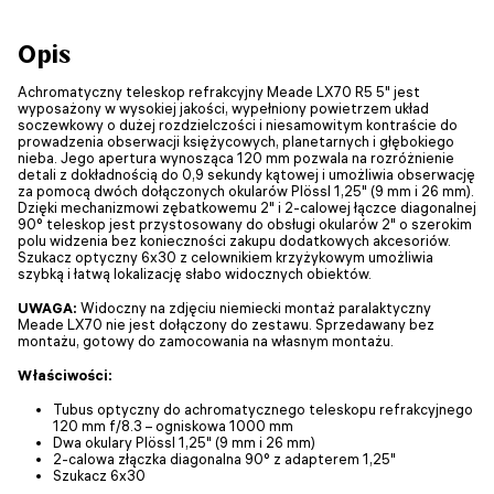
Opis
Achromatyczny teleskop refrakcyjny Meade LX70 R5 5" jest
wyposażony w wysokiej jakości, wypełniony powietrzem układ
soczewkowy o dużej rozdzielczości i niesamowitym kontraście do
prowadzenia obserwacji księżycowych, planetarnych i głębokiego
nieba. Jego apertura wynosząca 120 mm pozwala na rozróżnienie
detali z dokładnością do 0,9 sekundy kątowej i umożliwia obserwację
za pomocą dwóch dołączonych okularów Plössl 1,25" (9 mm i 26 mm).
Dzięki mechanizmowi zębatkowemu 2" i 2-calowej łączce diagonalnej
90° teleskop jest przystosowany do obsługi okularów 2" o szerokim
polu widzenia bez konieczności zakupu dodatkowych akcesoriów.
Szukacz optyczny 6x30 z celownikiem krzyżykowym umożliwia
szybką i łatwą lokalizację słabo widocznych obiektów.
UWAGA:
Widoczny na zdjęciu niemiecki montaż paralaktyczny
Meade LX70 nie jest dołączony do zestawu. Sprzedawany bez
montażu, gotowy do zamocowania na własnym montażu.
Właściwości:
Tubus optyczny do achromatycznego teleskopu refrakcyjnego
120 mm f/8.3 – ogniskowa 1000 mm
Dwa okulary Plössl 1,25" (9 mm i 26 mm)
2-calowa złączka diagonalna 90° z adapterem 1,25"
Szukacz 6x30