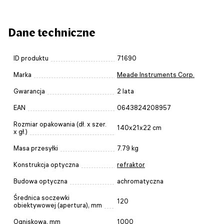
Dane techniczne
ID produktu
71690
Marka
Meade Instruments Corp.
Gwarancja
2 lata
EAN
0643824208957
Rozmiar opakowania (dł. x szer.
140x21x22 cm
x gł.)
Masa przesyłki
7.79 kg
Konstrukcja optyczna
refraktor
Budowa optyczna
achromatyczna
Średnica soczewki
120
obiektywowej (apertura), mm
Ogniskowa, mm
1000