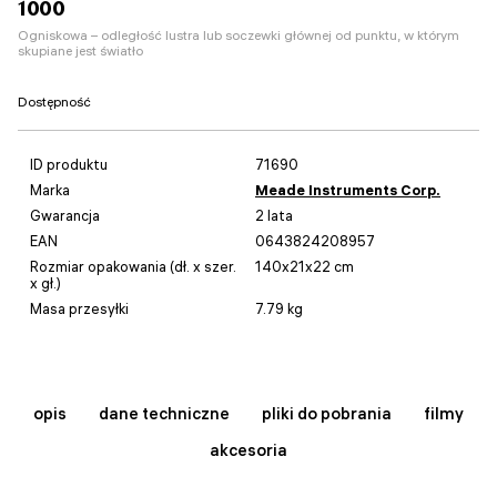
1000
Ogniskowa – odległość lustra lub soczewki głównej od punktu, w którym
skupiane jest światło
Dostępność
ID produktu
71690
Marka
Meade Instruments Corp.
Gwarancja
2 lata
EAN
0643824208957
Rozmiar opakowania (dł. x szer.
140x21x22 cm
x gł.)
Masa przesyłki
7.79 kg
opis
dane techniczne
pliki do pobrania
filmy
akcesoria