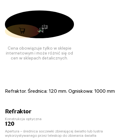
Cena obowiązuje tylko w sklepie
internetowym i może różnić się od
cen w sklepach detalicznych.
Refraktor. Średnica: 120 mm. Ogniskowa: 1000 mm
Refraktor
Konstrukcja optyczna
120
Apertura – średnica soczewki zbierającej światło lub lustra
wykorzystywanego przez teleskop do zbierania światła