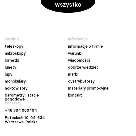
wszystko
katalog
informacje
teleskopy
informacje o firmie
mikroskopy
warunki
lornetki
wiadomości
lunety
dobrze wiedzieć
lupy
marki
monokulary
dystrybutorzy
noktowizory
materiały promocyjne
barometry i stacje
kontakt
pogodowe
kontakty
+48 794 000 194
Potockich 10, 04-534
Warszawa
, Polska