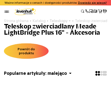
Ważne informacje o cenach i dostępności produktów.
Dowiedz się więcej!
Strona główna
Katalog
Teleskopy
Teleskop zwierciadla
Teleskop zwierciadlany Meade
LightBridge Plus 16" - Akcesoria
Powrót do
produktu
Popularne artykuły: malejąco