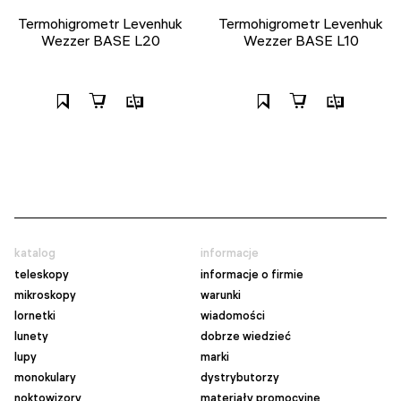
Termohigrometr Levenhuk
Termohigrometr Levenhuk
Wezzer BASE L20
Wezzer BASE L10
katalog
informacje
teleskopy
informacje o firmie
mikroskopy
warunki
lornetki
wiadomości
lunety
dobrze wiedzieć
lupy
marki
monokulary
dystrybutorzy
noktowizory
materiały promocyjne