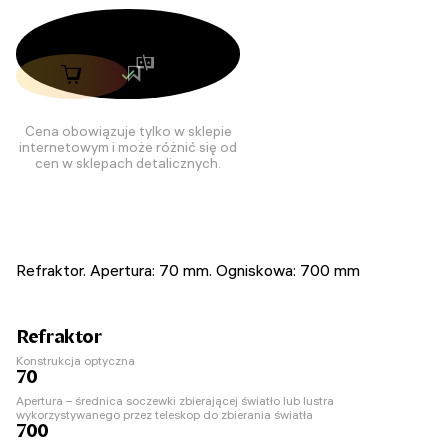
Cena obowiązuje tylko w sklepie
internetowym i może różnić się od
cen w sklepach detalicznych.
Refraktor. Apertura: 70 mm. Ogniskowa: 700 mm
Refraktor
Konstrukcja optyczna
70
Apertura – średnica soczewki zbierającej światło lub lustra
wykorzystywanego przez teleskop do zbierania światła
700