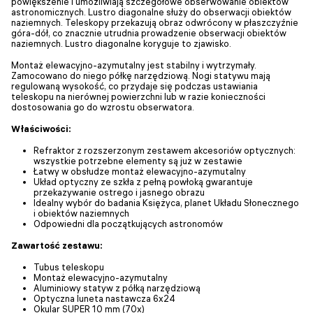
powiększenie i umożliwiają szczegółowe obserwowanie obiektów
astronomicznych. Lustro diagonalne służy do obserwacji obiektów
naziemnych. Teleskopy przekazują obraz odwrócony w płaszczyźnie
góra-dół, co znacznie utrudnia prowadzenie obserwacji obiektów
naziemnych. Lustro diagonalne koryguje to zjawisko.
Montaż elewacyjno-azymutalny jest stabilny i wytrzymały.
Zamocowano do niego półkę narzędziową. Nogi statywu mają
regulowaną wysokość, co przydaje się podczas ustawiania
teleskopu na nierównej powierzchni lub w razie konieczności
dostosowania go do wzrostu obserwatora.
Właściwości:
Refraktor z rozszerzonym zestawem akcesoriów optycznych:
wszystkie potrzebne elementy są już w zestawie
Łatwy w obsłudze montaż elewacyjno-azymutalny
Układ optyczny ze szkła z pełną powłoką gwarantuje
przekazywanie ostrego i jasnego obrazu
Idealny wybór do badania Księżyca, planet Układu Słonecznego
i obiektów naziemnych
Odpowiedni dla początkujących astronomów
Zawartość zestawu:
Tubus teleskopu
Montaż elewacyjno-azymutalny
Aluminiowy statyw z półką narzędziową
Optyczna luneta nastawcza 6x24
Okular SUPER 10 mm (70x)