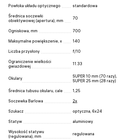
Powłoka układu optycznego
standardowa
Średnica soczewki
70
obiektywowej (apertura), mm
Ogniskowa, mm
700
Maksymalne powiększenie, x
140
Liczba przysłony
f/10
Ograniczenie wielkości
11.33
gwiazdowej
SUPER 10 mm (70 razy),
Okulary
SUPER 25 mm (28 razy)
Średnica tubusu okularu, cale
1,25
Soczewka Barlowa
2x
Szukacz
optyczna, 6x24
Statyw
aluminiowy
Wysokość statywu
regulowana
(regulowana), mm