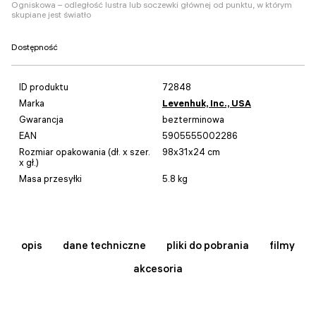
Ogniskowa – odległość lustra lub soczewki głównej od punktu, w którym
skupiane jest światło
Dostępność
ID produktu
72848
Marka
Levenhuk, Inc., USA
Gwarancja
bezterminowa
EAN
5905555002286
Rozmiar opakowania (dł. x szer.
98x31x24 cm
x gł.)
Masa przesyłki
5.8 kg
opis
dane techniczne
pliki do pobrania
filmy
akcesoria