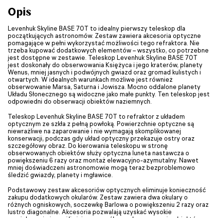
Opis
Levenhuk Skyline BASE 70T to idealny pierwszy teleskop dla
początkujących astronomów. Zestaw zawiera akcesoria optyczne
pomagające w pełni wykorzystać możliwości tego refraktora. Nie
trzeba kupować dodatkowych elementów – wszystko, co potrzebne
jest dostępne w zestawie. Teleskop Levenhuk Skyline BASE 70T
jest doskonały do obserwowania Księżyca i jego kraterów, planety
Wenus, mniej jasnych i podwójnych gwiazd oraz gromad kulistych i
otwartych. W idealnych warunkach możliwe jest również
obserwowanie Marsa, Saturna i Jowisza. Mocno oddalone planety
Układu Słonecznego są widoczne jako małe punkty. Ten teleskop jest
odpowiedni do obserwacji obiektów naziemnych.
Teleskop Levenhuk Skyline BASE 70T to refraktor z układem
optycznym ze szkła z pełną powłoką. Powierzchnie optyczne są
niewrażliwe na zaparowanie i nie wymagają skomplikowanej
konserwacji, podczas gdy układ optyczny przekazuje ostry oraz
szczegółowy obraz. Do kierowania teleskopu w stronę
obserwowanych obiektów służy optyczna luneta nastawcza o
powiększeniu 6 razy oraz montaż elewacyjno-azymutalny. Nawet
mniej doświadczeni astronomowie mogą teraz bezproblemowo
śledzić gwiazdy, planety i mgławice.
Podstawowy zestaw akcesoriów optycznych eliminuje konieczność
zakupu dodatkowych okularów. Zestaw zawiera dwa okulary o
różnych ogniskowych, soczewkę Barlowa o powiększeniu 2 razy oraz
lustro diagonalne. Akcesoria pozwalają uzyskać wysokie