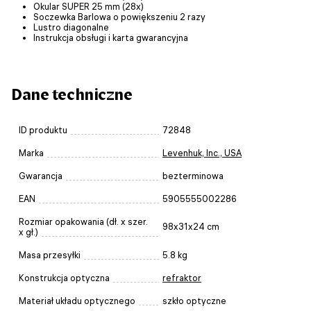
Okular SUPER 25 mm (28x)
Soczewka Barlowa o powiększeniu 2 razy
Lustro diagonalne
Instrukcja obsługi i karta gwarancyjna
Dane techniczne
ID produktu
72848
Marka
Levenhuk, Inc., USA
Gwarancja
bezterminowa
EAN
5905555002286
Rozmiar opakowania (dł. x szer.
98x31x24 cm
x gł.)
Masa przesyłki
5.8 kg
Konstrukcja optyczna
refraktor
Materiał układu optycznego
szkło optyczne