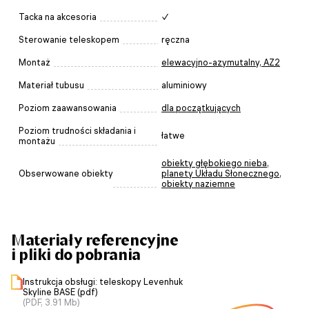
Tacka na akcesoria
✓
Sterowanie teleskopem
ręczna
Montaż
elewacyjno-azymutalny, AZ2
Materiał tubusu
aluminiowy
Poziom zaawansowania
dla początkujących
Poziom trudności składania i
łatwe
montażu
obiekty głębokiego nieba
,
Obserwowane obiekty
planety Układu Słonecznego
,
obiekty naziemne
Materiały referencyjne
i pliki do pobrania
Instrukcja obsługi: teleskopy Levenhuk
Skyline BASE (pdf)
(PDF, 3.91 Mb)