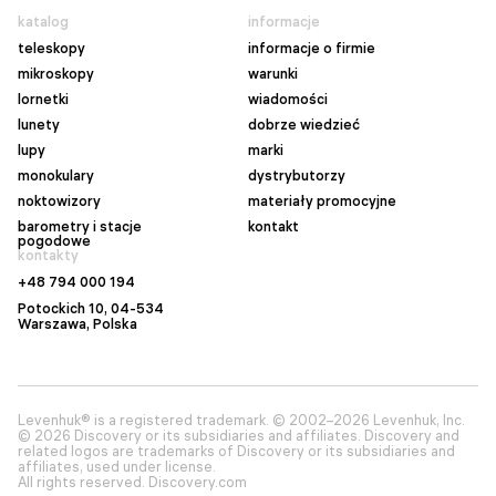
katalog
informacje
teleskopy
informacje o firmie
mikroskopy
warunki
lornetki
wiadomości
lunety
dobrze wiedzieć
lupy
marki
monokulary
dystrybutorzy
noktowizory
materiały promocyjne
barometry i stacje
kontakt
pogodowe
kontakty
+48 794 000 194
Potockich 10, 04-534
Warszawa
, Polska
Levenhuk® is a registered trademark. © 2002–2026 Levenhuk, Inc.
© 2026 Discovery or its subsidiaries and affiliates. Discovery and
related logos are trademarks of Discovery or its subsidiaries and
affiliates, used under license.
All rights reserved. Discovery.com