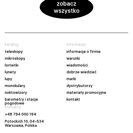
zobacz
wszystko
katalog
informacje
teleskopy
informacje o firmie
mikroskopy
warunki
lornetki
wiadomości
lunety
dobrze wiedzieć
lupy
marki
monokulary
dystrybutorzy
noktowizory
materiały promocyjne
barometry i stacje
kontakt
pogodowe
kontakty
+48 794 000 194
Potockich 10, 04-534
Warszawa
, Polska