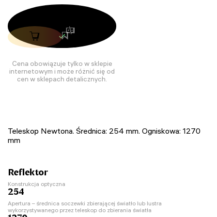
Cena obowiązuje tylko w sklepie
internetowym i może różnić się od
cen w sklepach detalicznych.
Teleskop Newtona. Średnica: 254 mm. Ogniskowa: 1270
mm
Reflektor
Konstrukcja optyczna
254
Apertura – średnica soczewki zbierającej światło lub lustra
wykorzystywanego przez teleskop do zbierania światła