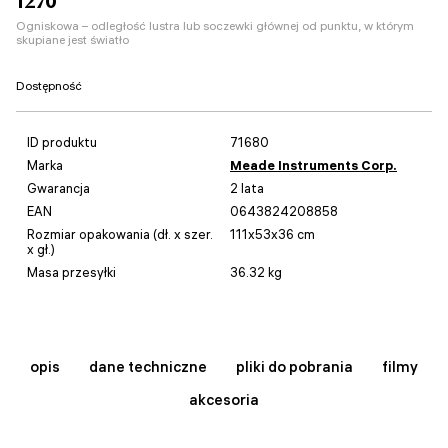
1270
Ogniskowa – odległość lustra lub soczewki głównej od punktu, w którym
skupiane jest światło
Dostępność
ID produktu
71680
Marka
Meade Instruments Corp.
Gwarancja
2 lata
EAN
0643824208858
Rozmiar opakowania (dł. x szer.
111x53x36 cm
x gł.)
Masa przesyłki
36.32 kg
opis
dane techniczne
pliki do pobrania
filmy
akcesoria