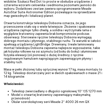
widoków. Szukacz Red Dot to proste w obsłudze urządzenie z
czterema wzorami celownika i siedmioma poziomami jasności do
wyboru. Dodatkowo zestaw zawiera oprogramowanie Meade
AutoStar Suite Astronomer Edition pozwalające na sprawdzanie
map gwiezdnych i lokalizacji planet.
Otwarta konstrukcja teleskopu Dobsona oznacza, że jego
przenoszenie stało się o wiele łatwiejsze. Złożenie i spakowanie
urządzenia zajmuje tylko chwilę, a solidna i wytrzymała rama o
wyglądzie kratownicy zapewnia brak kompromisów podczas
obserwacji. Sterowane ręcznie teleskopy Dobsona wymagają
dobrego montażu i płynnego, stabilnego ruchu. Te warunki w całości
spełniają urządzenia LightBridge. Drewniany, trwale laminowany
montaż teleskopu Dobsona zapewnia najlepsze wyposażenie, takie
jak łożyska rolkowe na osi azymutu (od boku do boku) i aluminiowe
łożyska elewacji (oś pionowa) o dużej średnicy z ręcznie
regulowanym hamulcem naprężającym zapewniającym płynny i
stabilny ruch.
Masa w pełni złożonej tuby optycznej wynosi 17 kg, masa montażu to
12 kg. Teleskop dostarczany jest w dwóch opakowaniach o masie 21 i
14 kilogramów.
Właściwości:
Teleskop zwierciadlany o długości ogniskowej 10” f/5 1270 mm
Model o otwartej kratownicy zapewniający maksymalną
przenośność
Okular szerokokątowy serii Meade 2” 4000 26 mm QX