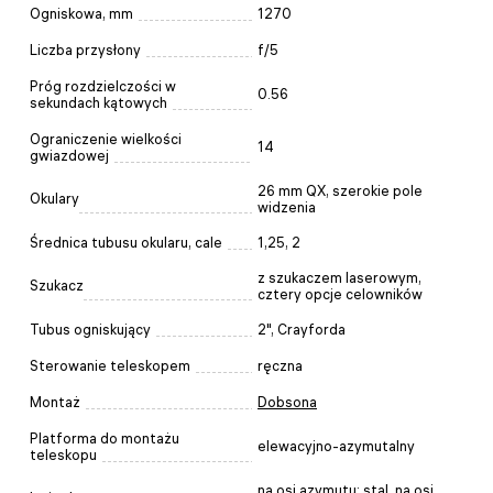
Ogniskowa, mm
1270
Liczba przysłony
f/5
Próg rozdzielczości w
0.56
sekundach kątowych
Ograniczenie wielkości
14
gwiazdowej
26 mm QX, szerokie pole
Okulary
widzenia
Średnica tubusu okularu, cale
1,25, 2
z szukaczem laserowym,
Szukacz
cztery opcje celowników
Tubus ogniskujący
2", Crayforda
Sterowanie teleskopem
ręczna
Montaż
Dobsona
Platforma do montażu
elewacyjno-azymutalny
teleskopu
na osi azymutu: stal, na osi