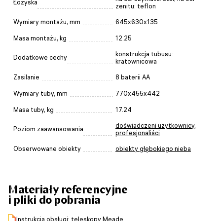
Łożyska
zenitu: teflon
Wymiary montażu, mm
645х630х135
Masa montażu, kg
12.25
konstrukcja tubusu:
Dodatkowe cechy
kratownicowa
Zasilanie
8 baterii AA
Wymiary tuby, mm
770х455х442
Masa tuby, kg
17.24
doświadczeni użytkownicy
,
Poziom zaawansowania
profesjonaliści
Obserwowane obiekty
obiekty głębokiego nieba
Materiały referencyjne
i pliki do pobrania
Instrukcja obsługi: teleskopy Meade