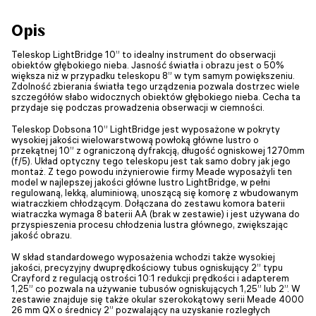
Opis
Teleskop LightBridge 10” to idealny instrument do obserwacji
obiektów głębokiego nieba. Jasność światła i obrazu jest o 50%
większa niż w przypadku teleskopu 8” w tym samym powiększeniu.
Zdolność zbierania światła tego urządzenia pozwala dostrzec wiele
szczegółów słabo widocznych obiektów głębokiego nieba. Cecha ta
przydaje się podczas prowadzenia obserwacji w ciemności.
Teleskop Dobsona 10” LightBridge jest wyposażone w pokryty
wysokiej jakości wielowarstwową powłoką główne lustro o
przekątnej 10” z ograniczoną dyfrakcją, długość ogniskowej 1270mm
(f/5). Układ optyczny tego teleskopu jest tak samo dobry jak jego
montaż. Z tego powodu inżynierowie firmy Meade wyposażyli ten
model w najlepszej jakości główne lustro LightBridge, w pełni
regulowaną, lekką, aluminiową, unoszącą się komorę z wbudowanym
wiatraczkiem chłodzącym. Dołączana do zestawu komora baterii
wiatraczka wymaga 8 baterii AA (brak w zestawie) i jest używana do
przyspieszenia procesu chłodzenia lustra głównego, zwiększając
jakość obrazu.
W skład standardowego wyposażenia wchodzi także wysokiej
jakości, precyzyjny dwuprędkościowy tubus ogniskujący 2” typu
Crayford z regulacją ostrości 10:1 redukcji prędkości i adapterem
1,25” co pozwala na używanie tubusów ogniskujących 1,25” lub 2”. W
zestawie znajduje się także okular szerokokątowy serii Meade 4000
26 mm QX o średnicy 2” pozwalający na uzyskanie rozległych