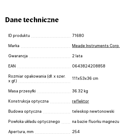
Dane techniczne
ID produktu
71680
Marka
Meade Instruments Corp.
Gwarancja
2 lata
EAN
0643824208858
Rozmiar opakowania (dł. x szer.
111x53x36 cm
x gł.)
Masa przesyłki
36.32 kg
Konstrukcja optyczna
reflektor
Budowa optyczna
teleskop newtonowski
Powłoka układu optycznego
na bazie fluorku magnezu
Apertura, mm
254