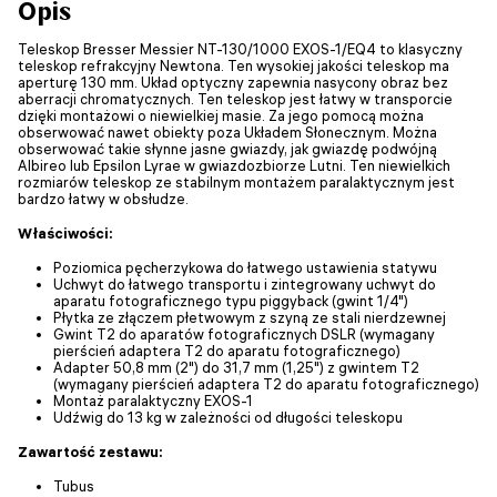
Opis
Teleskop Bresser Messier NT-130/1000 EXOS-1/EQ4 to klasyczny
teleskop refrakcyjny Newtona. Ten wysokiej jakości teleskop ma
aperturę 130 mm. Układ optyczny zapewnia nasycony obraz bez
aberracji chromatycznych. Ten teleskop jest łatwy w transporcie
dzięki montażowi o niewielkiej masie. Za jego pomocą można
obserwować nawet obiekty poza Układem Słonecznym. Można
obserwować takie słynne jasne gwiazdy, jak gwiazdę podwójną
Albireo lub Epsilon Lyrae w gwiazdozbiorze Lutni. Ten niewielkich
rozmiarów teleskop ze stabilnym montażem paralaktycznym jest
bardzo łatwy w obsłudze.
Właściwości:
Poziomica pęcherzykowa do łatwego ustawienia statywu
Uchwyt do łatwego transportu i zintegrowany uchwyt do
aparatu fotograficznego typu piggyback (gwint 1/4")
Płytka ze złączem płetwowym z szyną ze stali nierdzewnej
Gwint T2 do aparatów fotograficznych DSLR (wymagany
pierścień adaptera T2 do aparatu fotograficznego)
Adapter 50,8 mm (2") do 31,7 mm (1,25") z gwintem T2
(wymagany pierścień adaptera T2 do aparatu fotograficznego)
Montaż paralaktyczny EXOS-1
Udźwig do 13 kg w zależności od długości teleskopu
Zawartość zestawu:
Tubus