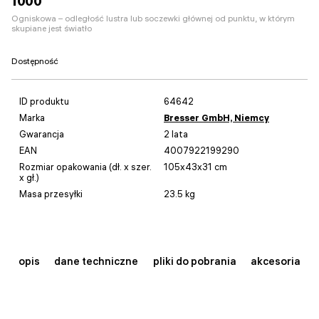
1000
Ogniskowa – odległość lustra lub soczewki głównej od punktu, w którym
skupiane jest światło
Dostępność
ID produktu
64642
Marka
Bresser GmbH, Niemcy
Gwarancja
2 lata
EAN
4007922199290
Rozmiar opakowania (dł. x szer.
105x43x31 cm
x gł.)
Masa przesyłki
23.5 kg
opis
dane techniczne
pliki do pobrania
akcesoria