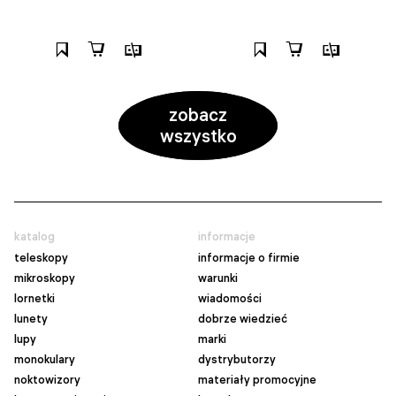
zobacz
wszystko
katalog
informacje
teleskopy
informacje o firmie
mikroskopy
warunki
lornetki
wiadomości
lunety
dobrze wiedzieć
lupy
marki
monokulary
dystrybutorzy
noktowizory
materiały promocyjne