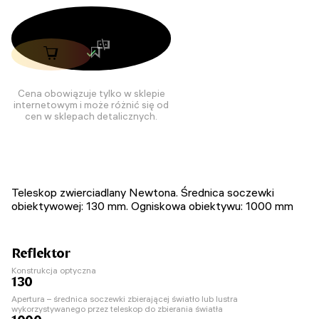
Cena obowiązuje tylko w sklepie
internetowym i może różnić się od
cen w sklepach detalicznych.
Teleskop zwierciadlany Newtona. Średnica soczewki
obiektywowej: 130 mm. Ogniskowa obiektywu: 1000 mm
Reflektor
Konstrukcja optyczna
130
Apertura – średnica soczewki zbierającej światło lub lustra
wykorzystywanego przez teleskop do zbierania światła