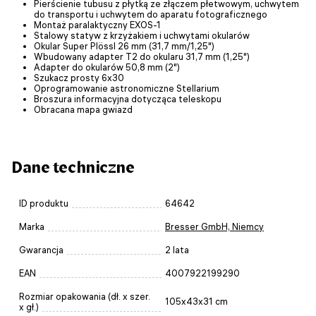
Pierścienie tubusu z płytką ze złączem płetwowym, uchwytem
do transportu i uchwytem do aparatu fotograficznego
Montaż paralaktyczny EXOS-1
Stalowy statyw z krzyżakiem i uchwytami okularów
Okular Super Plössl 26 mm (31,7 mm/1,25")
Wbudowany adapter T2 do okularu 31,7 mm (1,25")
Adapter do okularów 50,8 mm (2")
Szukacz prosty 6x30
Oprogramowanie astronomiczne Stellarium
Broszura informacyjna dotycząca teleskopu
Obracana mapa gwiazd
Dane techniczne
ID produktu
64642
Marka
Bresser GmbH, Niemcy
Gwarancja
2 lata
EAN
4007922199290
Rozmiar opakowania (dł. x szer.
105x43x31 cm
x gł.)