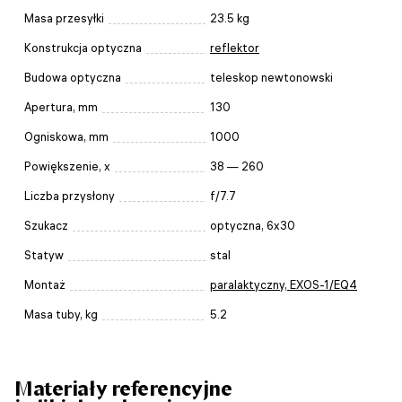
Masa przesyłki
23.5 kg
Konstrukcja optyczna
reflektor
Budowa optyczna
teleskop newtonowski
Apertura, mm
130
Ogniskowa, mm
1000
Powiększenie, x
38 — 260
Liczba przysłony
f/7.7
Szukacz
optyczna, 6x30
Statyw
stal
Montaż
paralaktyczny, EXOS-1/EQ4
Masa tuby, kg
5.2
Materiały referencyjne