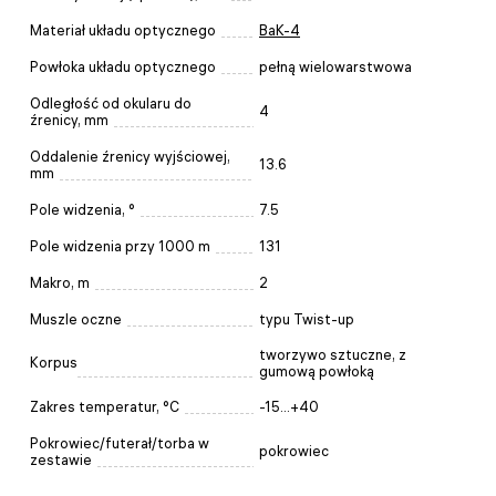
Materiał układu optycznego
BaK-4
Powłoka układu optycznego
pełną wielowarstwowa
Odległość od okularu do
4
źrenicy, mm
Oddalenie źrenicy wyjściowej,
13.6
mm
Pole widzenia, °
7.5
Pole widzenia przy 1000 m
131
Makro, m
2
Muszle oczne
typu Twist-up
tworzywo sztuczne, z
Korpus
gumową powłoką
Zakres temperatur, °C
-15...+40
Pokrowiec/futerał/torba w
pokrowiec
zestawie