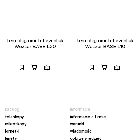
Termohigrometr Levenhuk
Termohigrometr Levenhuk
Wezzer BASE L20
Wezzer BASE L10
katalog
informacje
teleskopy
informacje o firmie
mikroskopy
warunki
lornetki
wiadomości
lunety
dobrze wiedzieć