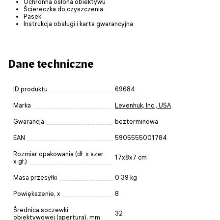
Ochronna osłona obiektywu
Ściereczka do czyszczenia
Pasek
Instrukcja obsługi i karta gwarancyjna
Dane techniczne
ID produktu
69684
Marka
Levenhuk, Inc., USA
Gwarancja
bezterminowa
EAN
5905555001784
Rozmiar opakowania (dł. x szer.
17x8x7 cm
x gł.)
Masa przesyłki
0.39 kg
Powiększenie, x
8
Średnica soczewki
32
obiektywowej (apertura), mm