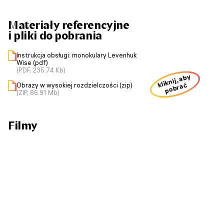
Materiały referencyjne
i pliki do pobrania
Instrukcja obsługi: monokulary Levenhuk
Wise (pdf)
(PDF, 235.74 Kb)
kliknij, aby
Obrazy w wysokiej rozdzielczości (zip)
pobrać
(ZIP, 86.91 Mb)
Filmy