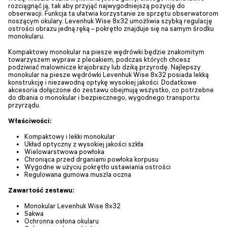
rozciągnąć ją, tak aby przyjąć najwygodniejszą pozycję do
obserwacji. Funkcja ta ułatwia korzystanie ze sprzętu obserwatorom
noszącym okulary. Levenhuk Wise 8x32 umożliwia szybką regulację
ostrości obrazu jedną ręką – pokrętło znajduje się na samym środku
monokularu.
Kompaktowy monokular na piesze wędrówki będzie znakomitym
towarzyszem wypraw z plecakiem, podczas których chcesz
podziwiać malownicze krajobrazy lub dziką przyrodę. Najlepszy
monokular na piesze wędrówki Levenhuk Wise 8x32 posiada lekką
konstrukcję i niezawodną optykę wysokiej jakości. Dodatkowe
akcesoria dołączone do zestawu obejmują wszystko, co potrzebne
do dbania o monokular i bezpiecznego, wygodnego transportu
przyrządu.
Właściwości:
Kompaktowy i lekki monokular
Układ optyczny z wysokiej jakości szkła
Wielowarstwowa powłoka
Chroniąca przed drganiami powłoka korpusu
Wygodne w użyciu pokrętło ustawiania ostrości
Regulowana gumowa muszla oczna
Zawartość zestawu:
Monokular Levenhuk Wise 8x32
Sakwa
Ochronna osłona okularu