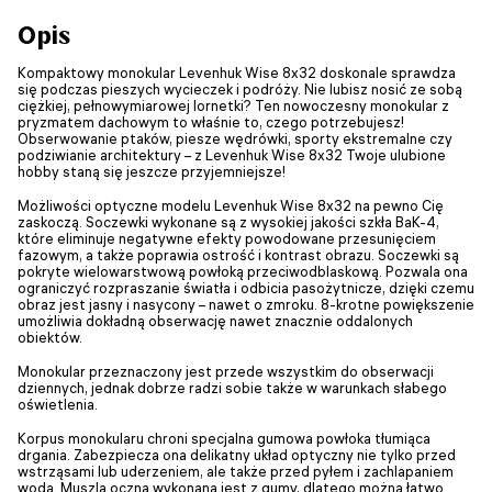
Opis
Kompaktowy monokular Levenhuk Wise 8x32 doskonale sprawdza
się podczas pieszych wycieczek i podróży. Nie lubisz nosić ze sobą
ciężkiej, pełnowymiarowej lornetki? Ten nowoczesny monokular z
pryzmatem dachowym to właśnie to, czego potrzebujesz!
Obserwowanie ptaków, piesze wędrówki, sporty ekstremalne czy
podziwianie architektury – z Levenhuk Wise 8x32 Twoje ulubione
hobby staną się jeszcze przyjemniejsze!
Możliwości optyczne modelu Levenhuk Wise 8x32 na pewno Cię
zaskoczą. Soczewki wykonane są z wysokiej jakości szkła BaK-4,
które eliminuje negatywne efekty powodowane przesunięciem
fazowym, a także poprawia ostrość i kontrast obrazu. Soczewki są
pokryte wielowarstwową powłoką przeciwodblaskową. Pozwala ona
ograniczyć rozpraszanie światła i odbicia pasożytnicze, dzięki czemu
obraz jest jasny i nasycony – nawet o zmroku. 8-krotne powiększenie
umożliwia dokładną obserwację nawet znacznie oddalonych
obiektów.
Monokular przeznaczony jest przede wszystkim do obserwacji
dziennych, jednak dobrze radzi sobie także w warunkach słabego
oświetlenia.
Korpus monokularu chroni specjalna gumowa powłoka tłumiąca
drgania. Zabezpiecza ona delikatny układ optyczny nie tylko przed
wstrząsami lub uderzeniem, ale także przed pyłem i zachlapaniem
wodą. Muszla oczna wykonana jest z gumy, dlatego można łatwo