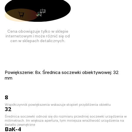
Cena obowiązuje tylko w sklepie
internetowym i może różnić się od
cen w sklepach detalicznych.
Powiększenie: 8x. Średnica soczewki obiektywowej: 32
mm
8
Współczynnik powiększenia wskazuje stopień przybliżenia obiektu
32
Średnica soczewki odnosi się do rozmiaru przedniej soczewki urządzenia w
milimetrach. Im większa apertura, tym mniejsza wrażliwość urządzenia na
światło zewnętrzne
BaK-4