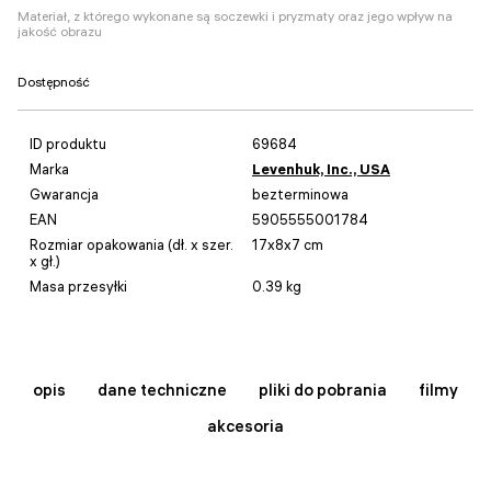
Materiał, z którego wykonane są soczewki i pryzmaty oraz jego wpływ na
jakość obrazu
Dostępność
ID produktu
69684
Marka
Levenhuk, Inc., USA
Gwarancja
bezterminowa
EAN
5905555001784
Rozmiar opakowania (dł. x szer.
17x8x7 cm
x gł.)
Masa przesyłki
0.39 kg
opis
dane techniczne
pliki do pobrania
filmy
akcesoria