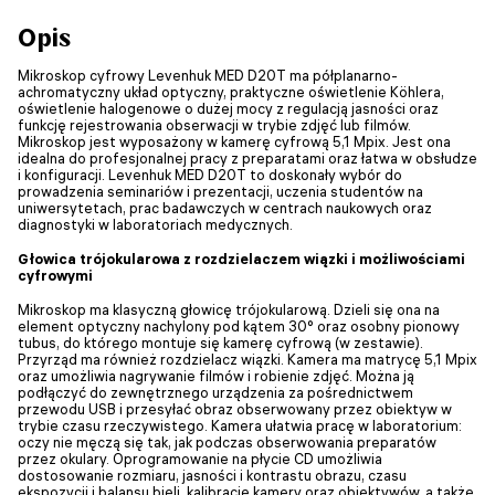
Opis
Mikroskop cyfrowy Levenhuk MED D20T ma półplanarno-
achromatyczny układ optyczny, praktyczne oświetlenie Köhlera,
oświetlenie halogenowe o dużej mocy z regulacją jasności oraz
funkcję rejestrowania obserwacji w trybie zdjęć lub filmów.
Mikroskop jest wyposażony w kamerę cyfrową 5,1 Mpix. Jest ona
idealna do profesjonalnej pracy z preparatami oraz łatwa w obsłudze
i konfiguracji. Levenhuk MED D20T to doskonały wybór do
prowadzenia seminariów i prezentacji, uczenia studentów na
uniwersytetach, prac badawczych w centrach naukowych oraz
diagnostyki w laboratoriach medycznych.
Głowica trójokularowa z rozdzielaczem wiązki i możliwościami
cyfrowymi
Mikroskop ma klasyczną głowicę trójokularową. Dzieli się ona na
element optyczny nachylony pod kątem 30° oraz osobny pionowy
tubus, do którego montuje się kamerę cyfrową (w zestawie).
Przyrząd ma również rozdzielacz wiązki. Kamera ma matrycę 5,1 Mpix
oraz umożliwia nagrywanie filmów i robienie zdjęć. Można ją
podłączyć do zewnętrznego urządzenia za pośrednictwem
przewodu USB i przesyłać obraz obserwowany przez obiektyw w
trybie czasu rzeczywistego. Kamera ułatwia pracę w laboratorium:
oczy nie męczą się tak, jak podczas obserwowania preparatów
przez okulary. Oprogramowanie na płycie CD umożliwia
dostosowanie rozmiaru, jasności i kontrastu obrazu, czasu
ekspozycji i balansu bieli, kalibrację kamery oraz obiektywów, a także