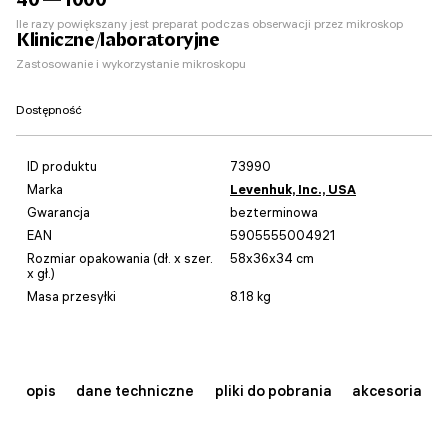
Ile razy powiększany jest preparat podczas obserwacji przez mikroskop
Kliniczne/laboratoryjne
Zastosowanie i wykorzystanie mikroskopu
Dostępność
ID produktu
73990
Marka
Levenhuk, Inc., USA
Gwarancja
bezterminowa
EAN
5905555004921
Rozmiar opakowania (dł. x szer.
58x36x34 cm
x gł.)
Masa przesyłki
8.18 kg
opis
dane techniczne
pliki do pobrania
akcesoria