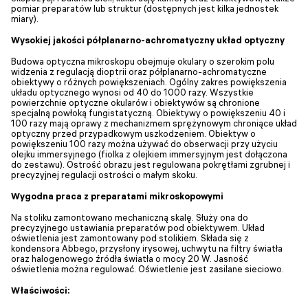
pomiar preparatów lub struktur (dostępnych jest kilka jednostek
miary).
Wysokiej jakości półplanarno-achromatyczny układ optyczny
Budowa optyczna mikroskopu obejmuje okulary o szerokim polu
widzenia z regulacją dioptrii oraz półplanarno-achromatyczne
obiektywy o różnych powiększeniach. Ogólny zakres powiększenia
układu optycznego wynosi od 40 do 1000 razy. Wszystkie
powierzchnie optyczne okularów i obiektywów są chronione
specjalną powłoką fungistatyczną. Obiektywy o powiększeniu 40 i
100 razy mają oprawy z mechanizmem sprężynowym chroniące układ
optyczny przed przypadkowym uszkodzeniem. Obiektyw o
powiększeniu 100 razy można używać do obserwacji przy użyciu
olejku immersyjnego (fiolka z olejkiem immersyjnym jest dołączona
do zestawu). Ostrość obrazu jest regulowana pokrętłami zgrubnej i
precyzyjnej regulacji ostrości o małym skoku.
Wygodna praca z preparatami mikroskopowymi
Na stoliku zamontowano mechaniczną skalę. Służy ona do
precyzyjnego ustawiania preparatów pod obiektywem. Układ
oświetlenia jest zamontowany pod stolikiem. Składa się z
kondensora Abbego, przysłony irysowej, uchwytu na filtry światła
oraz halogenowego źródła światła o mocy 20 W. Jasność
oświetlenia można regulować. Oświetlenie jest zasilane sieciowo.
Właściwości: