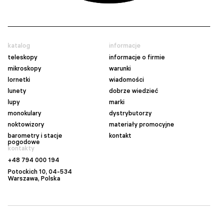
katalog
informacje
teleskopy
informacje o firmie
mikroskopy
warunki
lornetki
wiadomości
lunety
dobrze wiedzieć
lupy
marki
monokulary
dystrybutorzy
noktowizory
materiały promocyjne
barometry i stacje
kontakt
pogodowe
kontakty
+48 794 000 194
Potockich 10, 04-534
Warszawa
, Polska