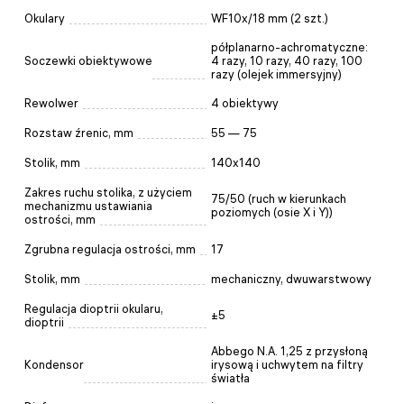
Okulary
WF10x/18 mm (2 szt.)
półplanarno-achromatyczne:
Soczewki obiektywowe
4 razy, 10 razy, 40 razy, 100
razy (olejek immersyjny)
Rewolwer
4 obiektywy
Rozstaw źrenic, mm
55 — 75
Stolik, mm
140x140
Zakres ruchu stolika, z użyciem
75/50 (ruch w kierunkach
mechanizmu ustawiania
poziomych (osie X i Y))
ostrości, mm
Zgrubna regulacja ostrości, mm
17
Stolik, mm
mechaniczny, dwuwarstwowy
Regulacja dioptrii okularu,
±5
dioptrii
Abbego N.A. 1,25 z przysłoną
Kondensor
irysową i uchwytem na filtry
światła