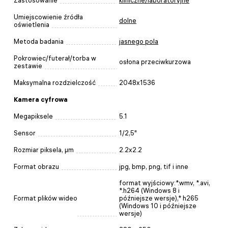
Zastosowanie
kliniczne/laboratoryjne
Umiejscowienie źródła
dolne
oświetlenia
Metoda badania
jasnego pola
Pokrowiec/futerał/torba w
osłona przeciwkurzowa
zestawie
Maksymalna rozdzielczość
2048x1536
Kamera cyfrowa
Megapiksele
5.1
Sensor
1/2,5"
Rozmiar piksela, µm
2.2x2.2
Format obrazu
jpg, bmp, png, tif i inne
format wyjściowy:*.wmv, *.avi,
*.h264 (Windows 8 i
Format plików wideo
późniejsze wersje),* h265
(Windows 10 i późniejsze
wersje)