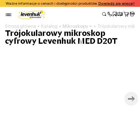
Ważne informacje o cenach i dostępności produktów.
Dowiedz się więcej!
Strona główna
Katalog
Mikroskopy
Trójokularowy mik
Trójokularowy mikroskop
cyfrowy Levenhuk MED D20T