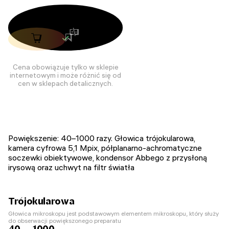
Cena obowiązuje tylko w sklepie
internetowym i może różnić się od
cen w sklepach detalicznych.
Powiększenie: 40–1000 razy. Głowica trójokularowa,
kamera cyfrowa 5,1 Mpix, półplanarno-achromatyczne
soczewki obiektywowe, kondensor Abbego z przysłoną
irysową oraz uchwyt na filtr światła
Trójokularowa
Głowica mikroskopu jest podstawowym elementem mikroskopu, który służy
do obserwacji powiększonego preparatu
40 — 1000