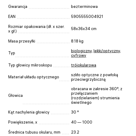
Gwarancja
bezterminowa
EAN
5905555004921
Rozmiar opakowania (dł. x szer.
58x36x34 cm
x gł.)
Masa przesyłki
8.18 kg
biologiczny
,
lekki/optyczny
,
Typ
cyfrowy
Typ głowicy mikroskopu
trójokularowa
szkło optyczne z powłoką
Materiał układu optycznego
przeciwgrzybiczną
obracana w zakresie 360°, z
przełączaniem
Głowica
(rozdzielaniem) strumienia
świetlnego
Kąt nachylenia głowicy
30 °
Powiększenie, x
40 — 1000
Średnica tubusu okularu, mm
23.2