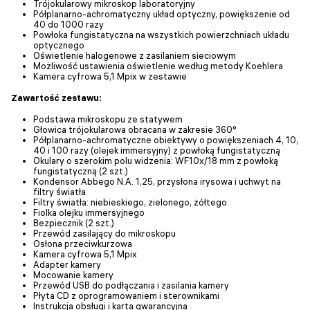
Trójokularowy mikroskop laboratoryjny
Półplanarno-achromatyczny układ optyczny, powiększenie od
40 do 1000 razy
Powłoka fungistatyczna na wszystkich powierzchniach układu
optycznego
Oświetlenie halogenowe z zasilaniem sieciowym
Możliwość ustawienia oświetlenie według metody Koehlera
Kamera cyfrowa 5,1 Mpix w zestawie
Zawartość zestawu:
Podstawa mikroskopu ze statywem
Głowica trójokularowa obracana w zakresie 360°
Półplanarno-achromatyczne obiektywy o powiększeniach 4, 10,
40 i 100 razy (olejek immersyjny) z powłoką fungistatyczną
Okulary o szerokim polu widzenia: WF10x/18 mm z powłoką
fungistatyczną (2 szt.)
Kondensor Abbego N.A. 1,25, przysłona irysowa i uchwyt na
filtry światła
Filtry światła: niebieskiego, zielonego, żółtego
Fiolka olejku immersyjnego
Bezpiecznik (2 szt.)
Przewód zasilający do mikroskopu
Osłona przeciwkurzowa
Kamera cyfrowa 5,1 Mpix
Adapter kamery
Mocowanie kamery
Przewód USB do podłączania i zasilania kamery
Płyta CD z oprogramowaniem i sterownikami
Instrukcja obsługi i karta gwarancyjna