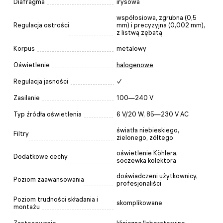
Diafragma
irysowa
współosiowa, zgrubna (0,5
Regulacja ostrości
mm) i precyzyjna (0,002 mm),
z listwą zębatą
Korpus
metalowy
Oświetlenie
halogenowe
Regulacja jasności
✓
Zasilanie
100—240 V
Typ źródła oświetlenia
6 V/20 W, 85—230 V AC
światła niebieskiego,
Filtry
zielonego, żółtego
oświetlenie Köhlera,
Dodatkowe cechy
soczewka kolektora
doświadczeni użytkownicy,
Poziom zaawansowania
profesjonaliści
Poziom trudności składania i
skomplikowane
montażu