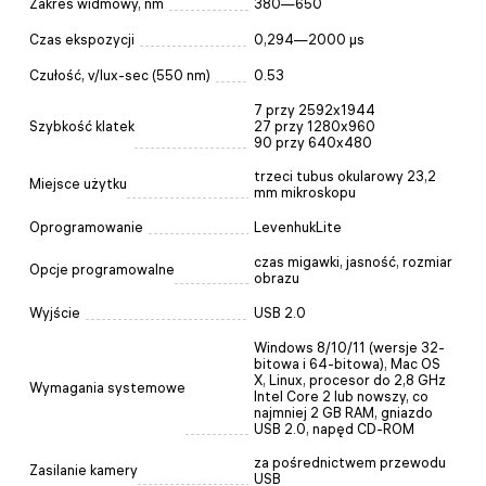
Zakres widmowy, nm
380—650
Czas ekspozycji
0,294—2000 μs
Czułość, v/lux-sec (550 nm)
0.53
7 przy 2592x1944
Szybkość klatek
27 przy 1280x960
90 przy 640x480
trzeci tubus okularowy 23,2
Miejsce użytku
mm mikroskopu
Oprogramowanie
LevenhukLite
czas migawki, jasność, rozmiar
Opcje programowalne
obrazu
Wyjście
USB 2.0
Windows 8/10/11 (wersje 32-
bitowa i 64-bitowa), Mac OS
X, Linux, procesor do 2,8 GHz
Wymagania systemowe
Intel Core 2 lub nowszy, co
najmniej 2 GB RAM, gniazdo
USB 2.0, napęd CD-ROM
za pośrednictwem przewodu
Zasilanie kamery
USB