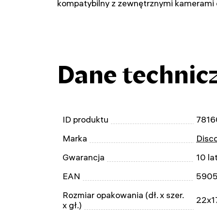
kompatybilny z zewnętrznymi kamerami 
Dane technic
ID produktu
7816
Marka
Disc
Gwarancja
10 la
EAN
590
Rozmiar opakowania (dł. x szer.
22x1
x gł.)