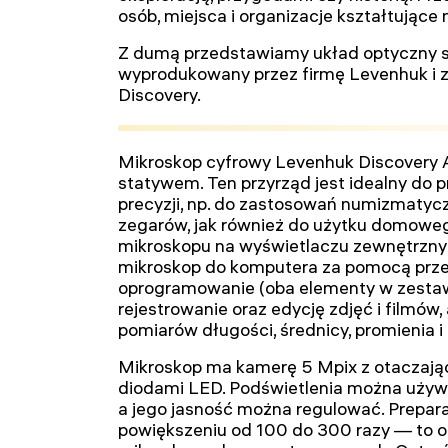
osób, miejsca i organizacje kształtujące
Z dumą przedstawiamy układ optyczny se
wyprodukowany przez firmę Levenhuk i 
Discovery.
Mikroskop cyfrowy Levenhuk Discovery A
statywem. Ten przyrząd jest idealny do
precyzji, np. do zastosowań numizmatycz
zegarów, jak również do użytku domoweg
mikroskopu na wyświetlaczu zewnętrzny
mikroskop do komputera za pomocą prze
oprogramowanie (oba elementy w zestaw
rejestrowanie oraz edycję zdjęć i filmów
pomiarów długości, średnicy, promienia 
Mikroskop ma kamerę 5 Mpix z otaczając
diodami LED. Podświetlenia można używa
a jego jasność można regulować. Prepar
powiększeniu od 100 do 300 razy — to 