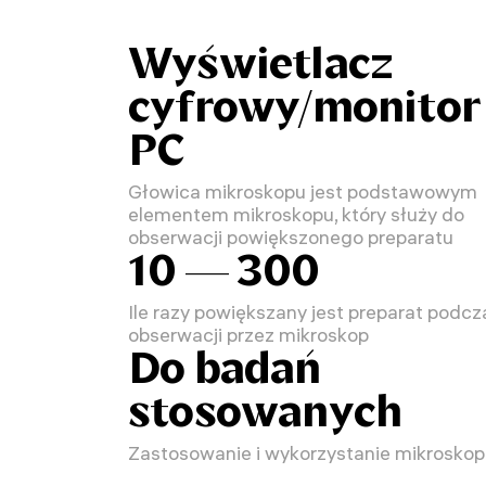
Wyświetlacz
cyfrowy/monitor
PC
Głowica mikroskopu jest podstawowym
elementem mikroskopu, który służy do
obserwacji powiększonego preparatu
10 — 300
Ile razy powiększany jest preparat podcz
obserwacji przez mikroskop
Do badań
stosowanych
Zastosowanie i wykorzystanie mikrosko