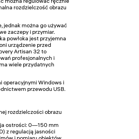
ść można regulować ręcznie
lna rozdzielczość obrazu
e, jednak można go używać
we zaczepy i przymiar.
aka powłoka jest przyjemna
oni urządzenie przed
very Artisan 32 to
wań profesjonalnych i
 ma wiele przydatnych
i operacyjnymi Windows i
średnictwem przewodu USB.
j rozdzielczości obrazu
cja ostrości: 0—150 mm
D) z regulacją jasności
ilmów i pomiaru obiektów