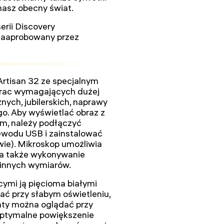
 nasz obecny świat.
rii Discovery
zaaprobowany przez
rtisan 32 ze specjalnym
 prac wymagających dużej
nych, jubilerskich, naprawy
o. Aby wyświetlać obraz z
m, należy podłączyć
wodu USB i zainstalować
ie). Mikroskop umożliwia
, a także wykonywanie
i innych wymiarów.
ymi ją pięcioma białymi
ć przy słabym oświetleniu,
aty można oglądać przy
optymalne powiększenie