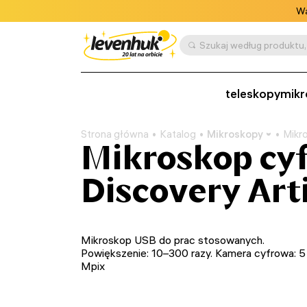
Wa
Szukaj według produktu, 
teleskopy
mikr
Strona główna
Katalog
Mikroskopy
Mikr
Mikroskop cy
Discovery Art
Mikroskop USB do prac stosowanych.
Powiększenie: 10–300 razy. Kamera cyfrowa: 5
Mpix