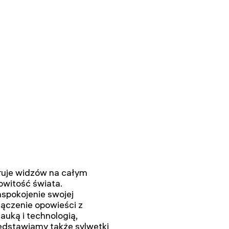
piruje widzów na całym
owitość świata.
aspokojenie swojej
łączenie opowieści z
uką i technologią,
zedstawiamy także sylwetki