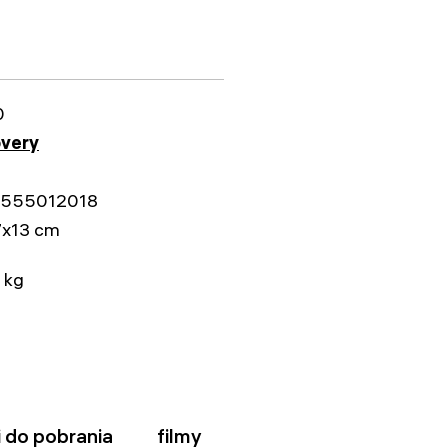
0
overy
555012018
7x13 cm
 kg
ki do pobrania
filmy