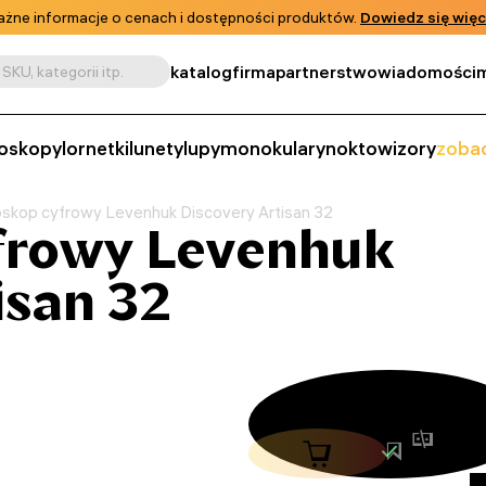
żne informacje o cenach i dostępności produktów.
Dowiedz się więc
katalog
firma
partnerstwo
wiadomości
m
SKU, kategorii itp.
oskopy
lornetki
lunety
lupy
monokulary
noktowizory
zobac
oskop cyfrowy Levenhuk Discovery Artisan 32
frowy Levenhuk
isan 32