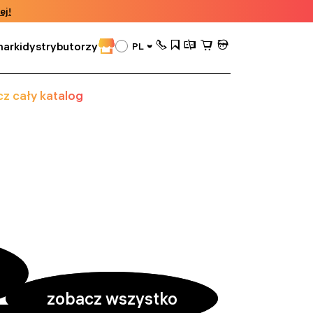
ej!
arki
dystrybutorzy
PL
z cały katalog
zobacz wszystko