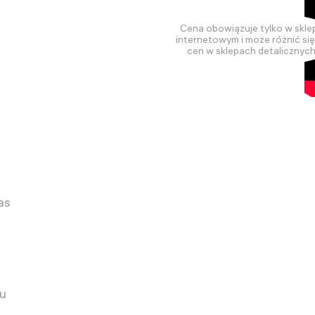
Cena obowiązuje tylko w skle
internetowym i może różnić si
cen w sklepach detalicznych
as
pu