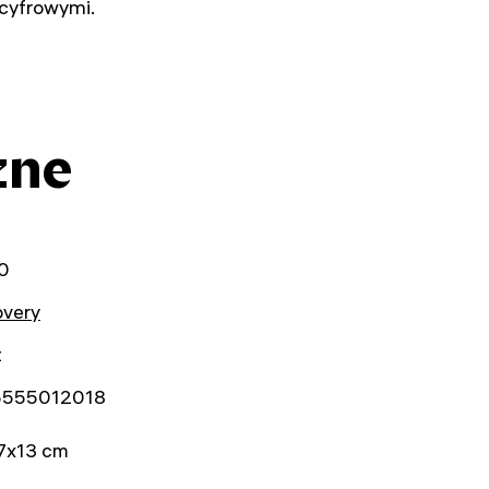
cyfrowymi.
zne
0
overy
t
5555012018
7x13 cm