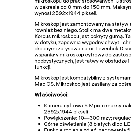
mikroskopu do prac stosowanych. Ostro
w zakresie od 0 mm do 150 mm. Maksyma
wynosi 2592x1944 pikseli.
Mikroskop jest zamontowany na statywi
również bez niego. Stolik ma dwa metalo
Korpus mikroskopu jest pokryty gumą. T
w dotyku, zapewnia wygodny chwyt i chr
drobnymi zarysowaniami. Levenhuk Disco
wspaniały mikroskop cyfrowy do zastoso
hobbystycznych, jest łatwy w obsłudze i
funkcji.
Mikroskop jest kompatybilny z systemam
Mac OS. Mikroskop jest zasilany za po
Właściwości:
Kamera cyfrowa 5 Mpix o maksymalne
2592x1944 pikseli
Powiększenie: 10—300 razy; regula
Górne oświetlenie (8 białych diod LE
Funkcje robienia zdjęć, nagrywania f