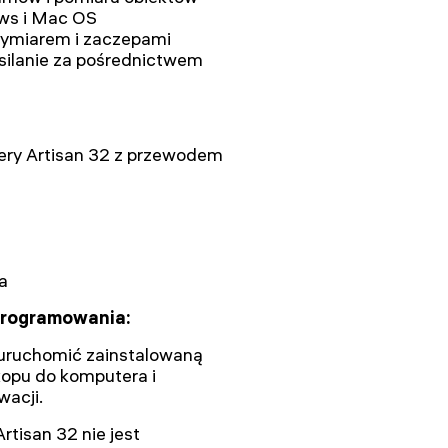
ws i Mac OS
rzymiarem i zaczepami
silanie za pośrednictwem
ery Artisan 32 z przewodem
a
programowania:
 uruchomić zainstalowaną
kopu do komputera i
acji.
tisan 32 nie jest