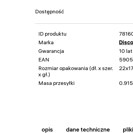
Dostępność
ID produktu
7816
Marka
Disc
Gwarancja
10 lat
EAN
5905
Rozmiar opakowania (dł. x szer.
22x1
x gł.)
Masa przesyłki
0.915
opis
dane techniczne
pli