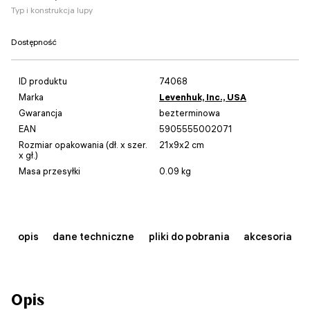
Typ i konstrukcja lupy
Dostępność
ID produktu
74068
Marka
Levenhuk, Inc., USA
Gwarancja
bezterminowa
EAN
5905555002071
Rozmiar opakowania (dł. x szer.
21x9x2 cm
x gł.)
Masa przesyłki
0.09 kg
opis
dane techniczne
pliki do pobrania
akcesoria
Opis