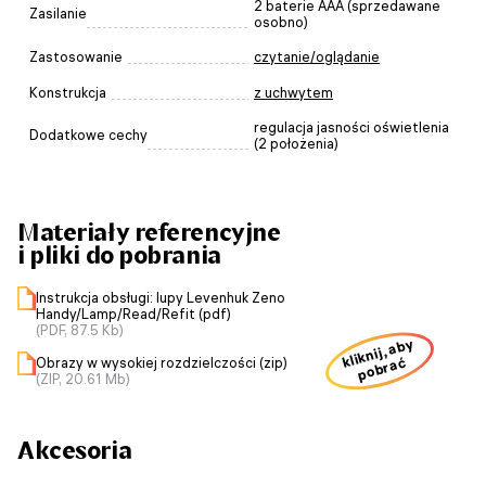
2 baterie AAA (sprzedawane
Zasilanie
osobno)
Zastosowanie
czytanie/oglądanie
Konstrukcja
z uchwytem
regulacja jasności oświetlenia
Dodatkowe cechy
(2 położenia)
Materiały referencyjne
i pliki do pobrania
Instrukcja obsługi: lupy Levenhuk Zeno
Handy/Lamp/Read/Refit (pdf)
(PDF, 87.5 Kb)
kliknij, aby
Obrazy w wysokiej rozdzielczości (zip)
pobrać
(ZIP, 20.61 Mb)
Akcesoria