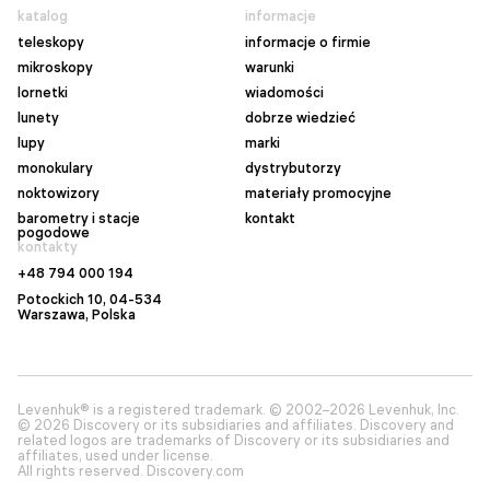
katalog
informacje
teleskopy
informacje o firmie
mikroskopy
warunki
lornetki
wiadomości
lunety
dobrze wiedzieć
lupy
marki
monokulary
dystrybutorzy
noktowizory
materiały promocyjne
barometry i stacje
kontakt
pogodowe
kontakty
+48 794 000 194
Potockich 10, 04-534
Warszawa
, Polska
Levenhuk® is a registered trademark. © 2002–2026 Levenhuk, Inc.
© 2026 Discovery or its subsidiaries and affiliates. Discovery and
related logos are trademarks of Discovery or its subsidiaries and
affiliates, used under license.
All rights reserved. Discovery.com