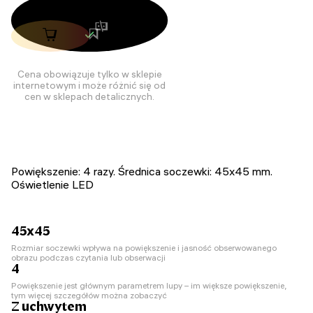
Cena obowiązuje tylko w sklepie
internetowym i może różnić się od
cen w sklepach detalicznych.
Powiększenie: 4 razy. Średnica soczewki: 45x45 mm.
Oświetlenie LED
45х45
Rozmiar soczewki wpływa na powiększenie i jasność obserwowanego
obrazu podczas czytania lub obserwacji
4
Powiększenie jest głównym parametrem lupy – im większe powiększenie,
tym więcej szczegółów można zobaczyć
Z uchwytem