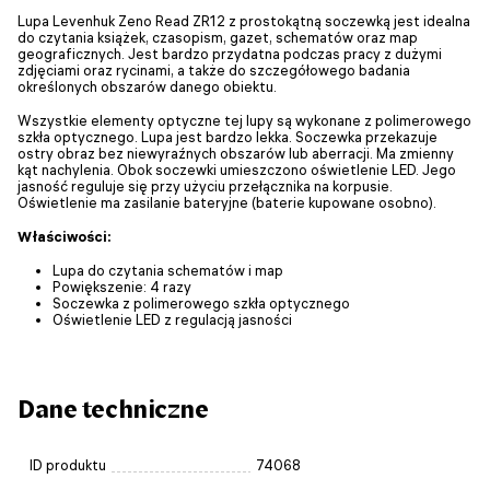
Lupa Levenhuk Zeno Read ZR12 z prostokątną soczewką jest idealna
do czytania książek, czasopism, gazet, schematów oraz map
geograficznych. Jest bardzo przydatna podczas pracy z dużymi
zdjęciami oraz rycinami, a także do szczegółowego badania
określonych obszarów danego obiektu.
Wszystkie elementy optyczne tej lupy są wykonane z polimerowego
szkła optycznego. Lupa jest bardzo lekka. Soczewka przekazuje
ostry obraz bez niewyraźnych obszarów lub aberracji. Ma zmienny
kąt nachylenia. Obok soczewki umieszczono oświetlenie LED. Jego
jasność reguluje się przy użyciu przełącznika na korpusie.
Oświetlenie ma zasilanie bateryjne (baterie kupowane osobno).
Właściwości:
Lupa do czytania schematów i map
Powiększenie: 4 razy
Soczewka z polimerowego szkła optycznego
Oświetlenie LED z regulacją jasności
Dane techniczne
ID produktu
74068