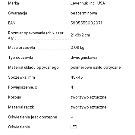
Marka
Levenhuk, Inc., USA
Gwarancja
bezterminowa
EAN
5905555002071
Rozmiar opakowania (dł. x szer.
21x9x2 cm
x gł.)
Masa przesyłki
0.09 kg
Typ soczewki
dwuogniskowa
Materiał układu optycznego
polimerowe szkło optyczne
Soczewka, mm
45х45
Powiększenie, x
4
Korpus
tworzywo sztuczne
Materiał rączki
tworzywo sztuczne
Oświetlenie jest dostępne
✓
Oświetlenie
LED