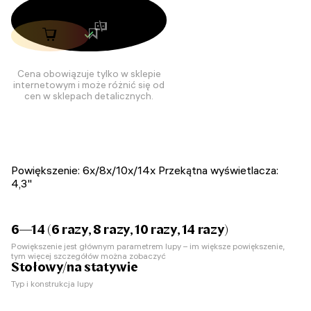
Cena obowiązuje tylko w sklepie
internetowym i może różnić się od
cen w sklepach detalicznych.
Powiększenie: 6x/8x/10x/14x Przekątna wyświetlacza:
4,3"
6—14 (6 razy, 8 razy, 10 razy, 14 razy)
Powiększenie jest głównym parametrem lupy – im większe powiększenie,
tym więcej szczegółów można zobaczyć
Stołowy/na statywie
Typ i konstrukcja lupy