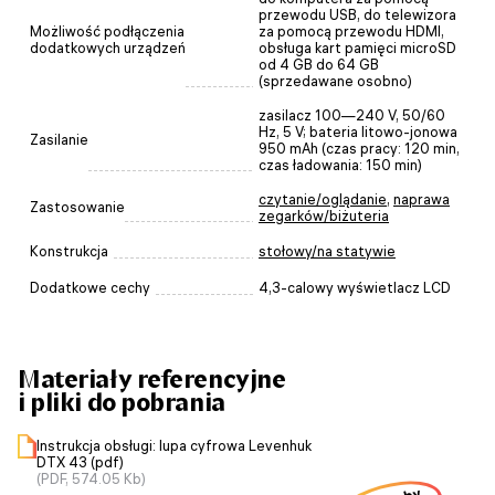
przewodu USB, do telewizora
Możliwość podłączenia
za pomocą przewodu HDMI,
dodatkowych urządzeń
obsługa kart pamięci microSD
od 4 GB do 64 GB
(sprzedawane osobno)
zasilacz 100—240 V, 50/60
Hz, 5 V; bateria litowo-jonowa
Zasilanie
950 mAh (czas pracy: 120 min,
czas ładowania: 150 min)
czytanie/oglądanie
,
naprawa
Zastosowanie
zegarków/biżuteria
Konstrukcja
stołowy/na statywie
Dodatkowe cechy
4,3-calowy wyświetlacz LCD
Materiały referencyjne
i pliki do pobrania
Instrukcja obsługi: lupa cyfrowa Levenhuk
DTX 43 (pdf)
(PDF, 574.05 Kb)