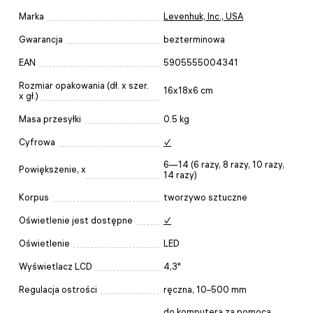
Marka
Levenhuk, Inc., USA
Gwarancja
bezterminowa
EAN
5905555004341
Rozmiar opakowania (dł. x szer.
16x18x6 cm
x gł.)
Masa przesyłki
0.5 kg
Cyfrowa
✓
6—14 (6 razy, 8 razy, 10 razy,
Powiększenie, x
14 razy)
Korpus
tworzywo sztuczne
Oświetlenie jest dostępne
✓
Oświetlenie
LED
Wyświetlacz LCD
4,3"
Regulacja ostrości
ręczna, 10–500 mm
do komputera za pomocą