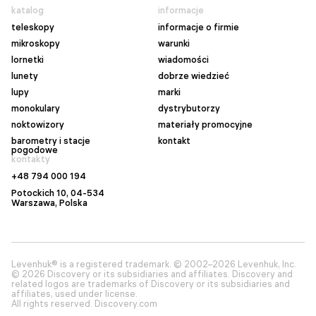
katalog
informacje
teleskopy
informacje o firmie
mikroskopy
warunki
lornetki
wiadomości
lunety
dobrze wiedzieć
lupy
marki
monokulary
dystrybutorzy
noktowizory
materiały promocyjne
barometry i stacje
kontakt
pogodowe
kontakty
+48 794 000 194
Potockich 10, 04-534
Warszawa
, Polska
Levenhuk® is a registered trademark. © 2002–2026 Levenhuk, Inc.
© 2026 Discovery or its subsidiaries and affiliates. Discovery and
related logos are trademarks of Discovery or its subsidiaries and
affiliates, used under license.
All rights reserved. Discovery.com