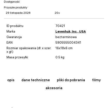
Dostępność
Przyszłe produkty
29 listopada 2026
20+
ID produktu
70421
Marka
Levenhuk, Inc., USA
Gwarancja
bezterminowa
EAN
5905555004341
Rozmiar opakowania (dł. x szer.
16x18x6 cm
x gł.)
Masa przesyłki
0.5 kg
opis
dane techniczne
pliki do pobrania
filmy
akcesoria