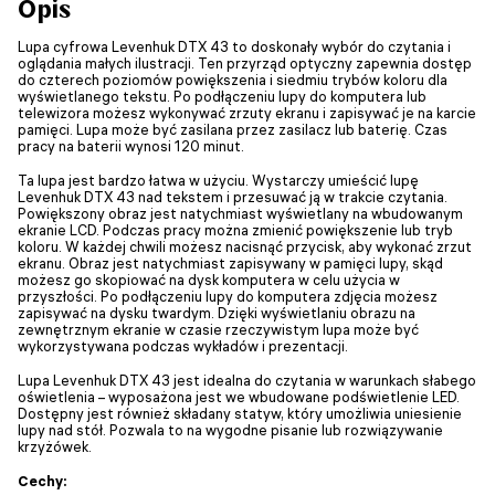
Opis
Lupa cyfrowa Levenhuk DTX 43 to doskonały wybór do czytania i
oglądania małych ilustracji. Ten przyrząd optyczny zapewnia dostęp
do czterech poziomów powiększenia i siedmiu trybów koloru dla
wyświetlanego tekstu. Po podłączeniu lupy do komputera lub
telewizora możesz wykonywać zrzuty ekranu i zapisywać je na karcie
pamięci. Lupa może być zasilana przez zasilacz lub baterię. Czas
pracy na baterii wynosi 120 minut.
Ta lupa jest bardzo łatwa w użyciu. Wystarczy umieścić lupę
Levenhuk DTX 43 nad tekstem i przesuwać ją w trakcie czytania.
Powiększony obraz jest natychmiast wyświetlany na wbudowanym
ekranie LCD. Podczas pracy można zmienić powiększenie lub tryb
koloru. W każdej chwili możesz nacisnąć przycisk, aby wykonać zrzut
ekranu. Obraz jest natychmiast zapisywany w pamięci lupy, skąd
możesz go skopiować na dysk komputera w celu użycia w
przyszłości. Po podłączeniu lupy do komputera zdjęcia możesz
zapisywać na dysku twardym. Dzięki wyświetlaniu obrazu na
zewnętrznym ekranie w czasie rzeczywistym lupa może być
wykorzystywana podczas wykładów i prezentacji.
Lupa Levenhuk DTX 43 jest idealna do czytania w warunkach słabego
oświetlenia – wyposażona jest we wbudowane podświetlenie LED.
Dostępny jest również składany statyw, który umożliwia uniesienie
lupy nad stół. Pozwala to na wygodne pisanie lub rozwiązywanie
krzyżówek.
Cechy: