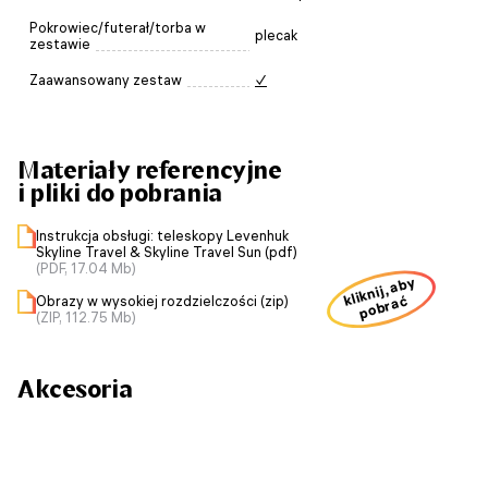
Pokrowiec/futerał/torba w
plecak
zestawie
Zaawansowany zestaw
✓
Materiały referencyjne
i pliki do pobrania
Instrukcja obsługi: teleskopy Levenhuk
Skyline Travel & Skyline Travel Sun (pdf)
(PDF, 17.04 Mb)
kliknij, aby
Obrazy w wysokiej rozdzielczości (zip)
pobrać
(ZIP, 112.75 Mb)
Akcesoria