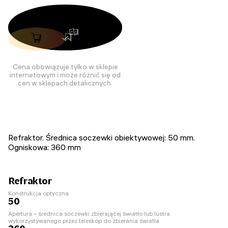
Cena obowiązuje tylko w sklepie
internetowym i może różnić się od
cen w sklepach detalicznych.
Refraktor. Średnica soczewki obiektywowej: 50 mm.
Ogniskowa: 360 mm
Refraktor
Konstrukcja optyczna
50
Apertura – średnica soczewki zbierającej światło lub lustra
wykorzystywanego przez teleskop do zbierania światła