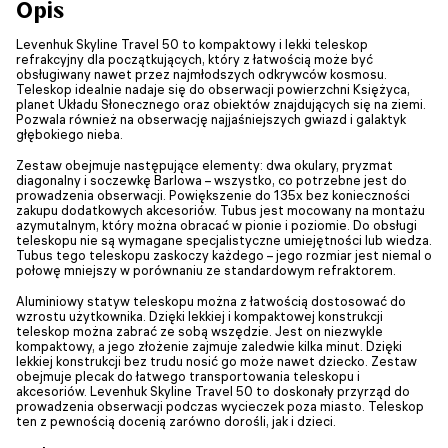
Opis
Levenhuk Skyline Travel 50 to kompaktowy i lekki teleskop
refrakcyjny dla początkujących, który z łatwością może być
obsługiwany nawet przez najmłodszych odkrywców kosmosu.
Teleskop idealnie nadaje się do obserwacji powierzchni Księżyca,
planet Układu Słonecznego oraz obiektów znajdujących się na ziemi.
Pozwala również na obserwację najjaśniejszych gwiazd i galaktyk
głębokiego nieba.
Zestaw obejmuje następujące elementy: dwa okulary, pryzmat
diagonalny i soczewkę Barlowa – wszystko, co potrzebne jest do
prowadzenia obserwacji. Powiększenie do 135x bez konieczności
zakupu dodatkowych akcesoriów. Tubus jest mocowany na montażu
azymutalnym, który można obracać w pionie i poziomie. Do obsługi
teleskopu nie są wymagane specjalistyczne umiejętności lub wiedza.
Tubus tego teleskopu zaskoczy każdego – jego rozmiar jest niemal o
połowę mniejszy w porównaniu ze standardowym refraktorem.
Aluminiowy statyw teleskopu można z łatwością dostosować do
wzrostu użytkownika. Dzięki lekkiej i kompaktowej konstrukcji
teleskop można zabrać ze sobą wszędzie. Jest on niezwykle
kompaktowy, a jego złożenie zajmuje zaledwie kilka minut. Dzięki
lekkiej konstrukcji bez trudu nosić go może nawet dziecko. Zestaw
obejmuje plecak do łatwego transportowania teleskopu i
akcesoriów. Levenhuk Skyline Travel 50 to doskonały przyrząd do
prowadzenia obserwacji podczas wycieczek poza miasto. Teleskop
ten z pewnością docenią zarówno dorośli, jak i dzieci.