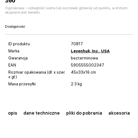
360
Ogniskowa – odległość lustra lub soczewki głównej od punktu, w którym
skupiane jest światło
Dostępność
ID produktu
70817
Marka
Levenhuk, Inc., USA
Gwarancja
bezterminowa
EAN
5905555002347
Rozmiar opakowania (dł. x szer.
45x33x16 cm
x gł.)
Masa przesyłki
2.3 kg
opis
dane techniczne
pliki do pobrania
akcesoria