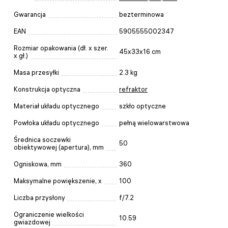
Gwarancja
bezterminowa
EAN
5905555002347
Rozmiar opakowania (dł. x szer.
45x33x16 cm
x gł.)
Masa przesyłki
2.3 kg
Konstrukcja optyczna
refraktor
Materiał układu optycznego
szkło optyczne
Powłoka układu optycznego
pełną wielowarstwowa
Średnica soczewki
50
obiektywowej (apertura), mm
Ogniskowa, mm
360
Maksymalne powiększenie, x
100
Liczba przysłony
f/7.2
Ograniczenie wielkości
10.59
gwiazdowej