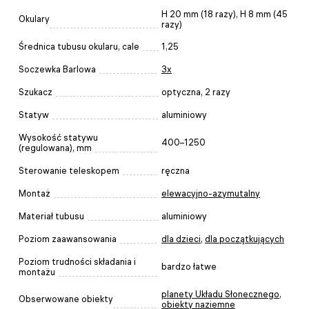
H 20 mm (18 razy), H 8 mm (45
Okulary
razy)
Średnica tubusu okularu, cale
1,25
Soczewka Barlowa
3x
Szukacz
optyczna, 2 razy
Statyw
aluminiowy
Wysokość statywu
400–1250
(regulowana), mm
Sterowanie teleskopem
ręczna
Montaż
elewacyjno-azymutalny
Materiał tubusu
aluminiowy
Poziom zaawansowania
dla dzieci
,
dla początkujących
Poziom trudności składania i
bardzo łatwe
montażu
planety Układu Słonecznego
,
Obserwowane obiekty
obiekty naziemne