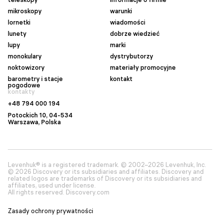
mikroskopy
warunki
lornetki
wiadomości
lunety
dobrze wiedzieć
lupy
marki
monokulary
dystrybutorzy
noktowizory
materiały promocyjne
barometry i stacje
kontakt
pogodowe
kontakty
+48 794 000 194
Potockich 10, 04-534
Warszawa
, Polska
Levenhuk® is a registered trademark. © 2002–2026 Levenhuk, Inc.
© 2026 Discovery or its subsidiaries and affiliates. Discovery and
related logos are trademarks of Discovery or its subsidiaries and
affiliates, used under license.
All rights reserved. Discovery.com
Zasady ochrony prywatności