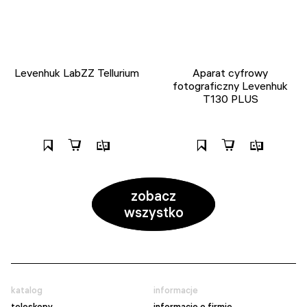
Levenhuk LabZZ Tellurium
Aparat cyfrowy
fotograficzny Levenhuk
T130 PLUS
zobacz
wszystko
katalog
informacje
teleskopy
informacje o firmie