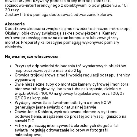
Suwak DIC jest używany podczas pracy metodą kontrastu
różnicowo-interferencyjnego z obiektywami o powiększeniu 5, 10 i
20 razy.
Zestaw filtrów pomaga dostosować odtwarzanie kolorów.
Akcesoria
Dodatkowe akcesoria zwiększają możliwości techniczne mikroskopu.
Okulary i obiektywy zwiększają zakres powiększenia. Kamery
cyfrowe przesyłają obraz na ekran komputera lub zewnętrzny
monitor. Preparaty kalibracyjne pomagają wykonywać pomiary
obiektów.
Najważniejsze właściwości:
Przyrząd odpowiedni do badania trójwymiarowych obiektów
nieprzezroczystych o masie do 2 kg
Głowica trójokularowa z możliwością regulacji odstępu źrenicy
wyjściowej
Dwie niezależne tuby do montażu kamery cyfrowej i monitora:
pionowa tuba głowicy i boczna tuba na korpusie; dzielenie
wiązki 50/50 i 100/0 na głowicy trójokularowej oraz 100/0 i
0/100 na korpusie
Wydajny oświetlacz światłem odbitym o mocy 50 W
generujący jasne światło o naturalnej barwie
Oświetlenie Köhlera, wyśrodkowane elementy systemu
podświetlenia, urządzenie do prostej polaryzacji, gniazdo na
suwaki DIC
Filtry ograniczają intensywność określonych długości fal
światła i regulują odtwarzanie kolorów w fotografii
mikroskopowej