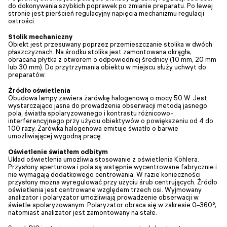
do dokonywania szybkich poprawek po zmianie preparatu. Po lewej
stronie jest pierścień regulacyjny napięcia mechanizmu regulacji
ostrości.
Stolik mechaniczny
Obiekt jest przesuwany poprzez przemieszczanie stolika w dwóch
płaszczyznach. Na środku stolika jest zamontowana okrągła,
obracana płytka z otworem o odpowiedniej średnicy (10 mm, 20 mm
lub 30 mm). Do przytrzymania obiektu w miejscu służy uchwyt do
preparatów.
Źródło oświetlenia
Obudowa lampy zawiera żarówkę halogenową o mocy 50 W. Jest
wystarczająco jasna do prowadzenia obserwacji metodą jasnego
pola, światła spolaryzowanego i kontrastu różnicowo-
interferencyjnego przy użyciu obiektywów o powiększeniu od 4 do
100 razy. Żarówka halogenowa emituje światło o barwie
umożliwiającej wygodną pracę.
Oświetlenie światłem odbitym
Układ oświetlenia umożliwia stosowanie z oświetlenia Köhlera.
Przysłony aperturowa i pola są wstępnie wycentrowane fabrycznie i
nie wymagają dodatkowego centrowania. W razie konieczności
przysłony można wyregulować przy użyciu śrub centrujących. Źródło
oświetlenia jest centrowane względem trzech osi. Wyjmowany
analizator i polaryzator umożliwiają prowadzenie obserwacji w
świetle spolaryzowanym. Polaryzator obraca się w zakresie 0–360°,
natomiast analizator jest zamontowany na stałe.