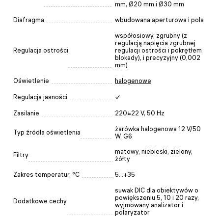
mm, Ø20 mm i Ø30 mm
Diafragma
wbudowana aperturowa i pola
współosiowy, zgrubny (z
regulacją napięcia zgrubnej
Regulacja ostrości
regulacji ostrości i pokrętłem
blokady), i precyzyjny (0,002
mm)
Oświetlenie
halogenowe
Regulacja jasności
✓
Zasilanie
220±22 V, 50 Hz
żarówka halogenowa 12 V/50
Typ źródła oświetlenia
W, G6
matowy, niebieski, zielony,
Filtry
żółty
Zakres temperatur, °C
5...+35
suwak DIC dla obiektywów o
powiększeniu 5, 10 i 20 razy,
Dodatkowe cechy
wyjmowany analizator i
polaryzator