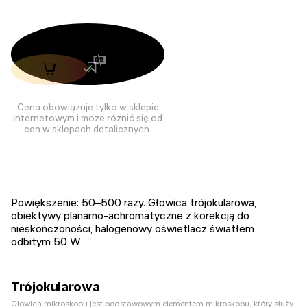
Cena obowiązuje tylko w sklepie
internetowym i może różnić się od
cen w sklepach detalicznych.
Powiększenie: 50–500 razy. Głowica trójokularowa,
obiektywy planarno-achromatyczne z korekcją do
nieskończoności, halogenowy oświetlacz światłem
odbitym 50 W
Trójokularowa
Głowica mikroskopu jest podstawowym elementem mikroskopu, który służy