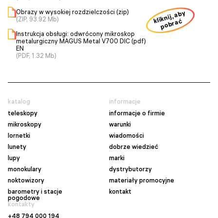
Obrazy w wysokiej rozdzielczości (zip)
kliknij, aby
(ZIP, 93.92 Mb)
pobrać
Instrukcja obsługi: odwrócony mikroskop
metalurgiczny MAGUS Metal V700 DIC (pdf)
EN
(PDF, 1.32 Mb)
katalog
informacje
teleskopy
informacje o firmie
mikroskopy
warunki
lornetki
wiadomości
lunety
dobrze wiedzieć
lupy
marki
monokulary
dystrybutorzy
noktowizory
materiały promocyjne
barometry i stacje
kontakt
pogodowe
kontakty
+48 794 000 194