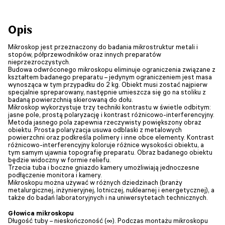
Opis
Mikroskop jest przeznaczony do badania mikrostruktur metali i
stopów, półprzewodników oraz innych preparatów
nieprzezroczystych.
Budowa odwróconego mikroskopu eliminuje ograniczenia związane z
kształtem badanego preparatu – jedynym ograniczeniem jest masa
wynosząca w tym przypadku do 2 kg. Obiekt musi zostać najpierw
specjalnie spreparowany, następnie umieszcza się go na stoliku z
badaną powierzchnią skierowaną do dołu.
Mikroskop wykorzystuje trzy techniki kontrastu w świetle odbitym:
jasne pole, prostą polaryzację i kontrast różnicowo-interferencyjny.
Metoda jasnego pola zapewnia rzeczywisty powiększony obraz
obiektu. Prosta polaryzacja usuwa odblaski z metalowych
powierzchni oraz podkreśla polimery i inne obce elementy. Kontrast
różnicowo-interferencyjny koloruje różnice wysokości obiektu, a
tym samym ujawnia topografię preparatu. Obraz badanego obiektu
będzie widoczny w formie reliefu.
Trzecia tuba i boczne gniazdo kamery umożliwiają jednoczesne
podłączenie monitora i kamery.
Mikroskopu można używać w różnych dziedzinach (branży
metalurgicznej, inżynieryjnej, lotniczej, nuklearnej i energetycznej), a
także do badań laboratoryjnych i na uniwersytetach technicznych.
Głowica mikroskopu
Długość tuby – nieskończoność (∞). Podczas montażu mikroskopu