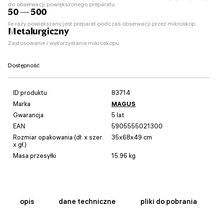
do obserwacji powiększonego preparatu
50 — 500
Ile razy powiększany jest preparat podczas obserwacji przez mikroskop
Metalurgiczny
Zastosowanie i wykorzystanie mikroskopu
Dostępność
ID produktu
83714
Marka
MAGUS
Gwarancja
5 lat
EAN
5905555021300
Rozmiar opakowania (dł. x szer.
35x68x49 cm
x gł.)
Masa przesyłki
15.96 kg
opis
dane techniczne
pliki do pobrania