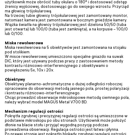
użytkownik może obrócić tuby okularu o 180° i dostosować odstęp
źrenicy wyjściowej, dostosowując go do swojego wzrostu. Przyrząd
ma głowicę trójokularową.
Na trzeciej tubie głowicy trójokularowej jest zamontowany monitor,
natomiast kamera jest zamontowana w bocznym gnieździe kamery.
Wiązka światła na głowicy trójokularowej jest dzielona 50/50 (tuba
jest otwarta) lub 100/0 (tuba jest zamknięta), a na korpusie – 100/0
lub 0/100.
Miska rewolwerowa
Miska rewolwerowa na 5 obiektywów jest zamontowana na stojaku
pod stolikiem.
W misce rewolwerowej umieszczono specjalne gniazdo na suwak
DIC, który jest używany podczas pracy z zastosowaniem metody
kontrastu różnicowo-interferencyjnego z obiektywami o
powiększeniu 5x, 10x i 20x.
Obiektywy
Obiektywy planarno-achromatyczne o dużej odległości roboczej
opracowane do obserwacji metodą jasnego pola, prostej polaryzacji
i kontrastu różnicowo-interferencyjnego.
Chcąc prowadzić obserwacje mikroskopowe metodą ciemnego pola,
należy wybrać model MAGUS Metal V700 BD.
Mechanizm regulacji ostrości
Pokrętła zgrubnej i precyzyjnej regulacji ostrości są umieszczone w
podstawie mikroskopu po obu stronach. Użytkownik może położyć
dłonie na blacie stołu i przyjąć wygodną pozycję podczas
prowadzenia obserwacji. Regulacja ostrości jest łatwa i płynna.
Po prawej stronie jest pokrętło blokady zgrubnej regulacji ostrości