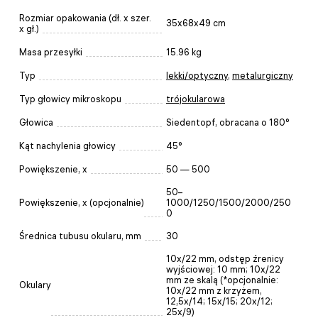
Rozmiar opakowania (dł. x szer.
35x68x49 cm
x gł.)
Masa przesyłki
15.96 kg
Typ
lekki/optyczny
,
metalurgiczny
Typ głowicy mikroskopu
trójokularowa
Głowica
Siedentopf, obracana o 180°
Kąt nachylenia głowicy
45°
Powiększenie, x
50 — 500
50–
Powiększenie, x (opcjonalnie)
1000/1250/1500/2000/250
0
Średnica tubusu okularu, mm
30
10х/22 mm, odstęp źrenicy
wyjściowej: 10 mm; 10х/22
mm ze skalą (*opcjonalnie:
Okulary
10x/22 mm z krzyżem,
12,5x/14; 15x/15; 20x/12;
25x/9)