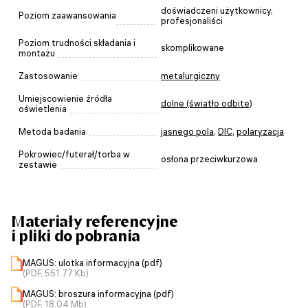
doświadczeni użytkownicy,
Poziom zaawansowania
profesjonaliści
Poziom trudności składania i
skomplikowane
montażu
Zastosowanie
metalurgiczny
Umiejscowienie źródła
dolne (światło odbite)
oświetlenia
Metoda badania
jasnego pola
,
DIC
,
polaryzacja
Pokrowiec/futerał/torba w
osłona przeciwkurzowa
zestawie
Materiały referencyjne
i pliki do pobrania
MAGUS: ulotka informacyjna (pdf)
(PDF, 551.77 Kb)
MAGUS: broszura informacyjna (pdf)
(PDF, 18.04 Mb)