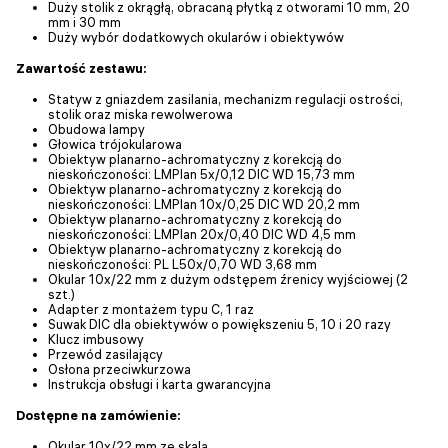
Duży stolik z okrągłą, obracaną płytką z otworami 10 mm, 20
mm i 30 mm
Duży wybór dodatkowych okularów i obiektywów
Zawartość zestawu:
Statyw z gniazdem zasilania, mechanizm regulacji ostrości,
stolik oraz miska rewolwerowa
Obudowa lampy
Głowica trójokularowa
Obiektyw planarno-achromatyczny z korekcją do
nieskończoności: LMPlan 5х/0,12 DIC WD 15,73 mm
Obiektyw planarno-achromatyczny z korekcją do
nieskończoności: LMPlan 10х/0,25 DIC WD 20,2 mm
Obiektyw planarno-achromatyczny z korekcją do
nieskończoności: LMPlan 20х/0,40 DIC WD 4,5 mm
Obiektyw planarno-achromatyczny z korekcją do
nieskończoności: PL L50х/0,70 WD 3,68 mm
Okular 10x/22 mm z dużym odstępem źrenicy wyjściowej (2
szt.)
Adapter z montażem typu C, 1 raz
Suwak DIC dla obiektywów o powiększeniu 5, 10 i 20 razy
Klucz imbusowy
Przewód zasilający
Osłona przeciwkurzowa
Instrukcja obsługi i karta gwarancyjna
Dostępne na zamówienie:
Okular 10x/22 mm ze skalą