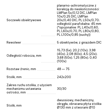
planarno-achromatyczne z
korekcją do nieskończoności:
LMPlan 5x/0,12 DIC, LMPlan
10x/0,25 DIC, LMPlan
Soczewki obiektywowe
20x/0,40 DIC, PL L50x/0,70;
odległość parafokalna: 45 mm
(*opcjonalnie: PL L40x/0,60,
PL L60x/0,70, PL L80x/0,80,
PL L100x/0,85 (suchy))
Rewolwer
5 obiektywów, z gniazdem DIC
15,73 (5x); 20,2 (10x); 3,98
(40x); 2,08 (60x); 4,5 (20х);
Odległość robocza, mm
3,68 (50х); 1,25 (80х); 0,40
(100х)
Rozstaw źrenic, mm
48 — 75
Stolik, mm
242x200
Zakres ruchu stolika, z użyciem
mechanizmu ustawiania
30/30
ostrości, mm
dwuosiowy, mechaniczny,
okrągła, obracana płyta stolika
Stolik, mm
Ø130 mm z otworami Ø10