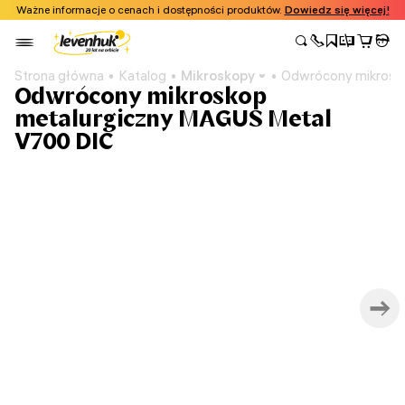
Ważne informacje o cenach i dostępności produktów.
Dowiedz się więcej!
Strona główna
Katalog
Mikroskopy
Odwrócony mikrosk
Odwrócony mikroskop
metalurgiczny MAGUS Metal
V700 DIC