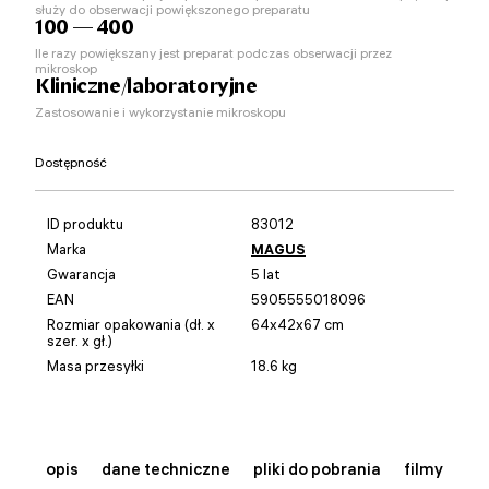
służy do obserwacji powiększonego preparatu
100 — 400
Ile razy powiększany jest preparat podczas obserwacji przez
mikroskop
Kliniczne/laboratoryjne
Zastosowanie i wykorzystanie mikroskopu
Dostępność
ID produktu
83012
Marka
MAGUS
Gwarancja
5 lat
EAN
5905555018096
Rozmiar opakowania (dł. x
64x42x67 cm
szer. x gł.)
Masa przesyłki
18.6 kg
opis
dane techniczne
pliki do pobrania
filmy