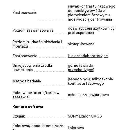
suwak kontrastu fazowego
do obiektywów 10x z
Zastosowanie
pierścieniem fazowym z
możliwością centrowania
doświadczeni użytkownicy,
Poziom zaawansowania
profesjonaliści
Poziom trudności składania i
skomplikowane
montażu
Zastosowanie
kliniczne/laboratoryjne
Umiejscowienie źródła
górne (światło
oświetlenia
przechodzące)
jasnego pola
,
mikroskopia
Metoda badania
kontrastu fazowego
Pokrowiec/futerał/torba w
osłona przeciwkurzowa
zestawie
Kamera cyfrowa
Czujnik
SONY Exmor CMOS
Kolorowa/monochromatyczn
kolorowa