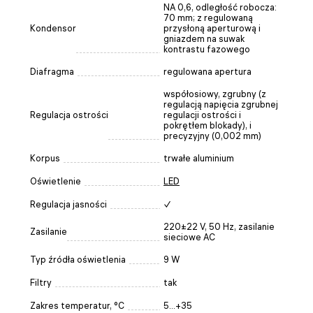
NA 0,6, odległość robocza:
70 mm; z regulowaną
Kondensor
przysłoną aperturową i
gniazdem na suwak
kontrastu fazowego
Diafragma
regulowana apertura
współosiowy, zgrubny (z
regulacją napięcia zgrubnej
Regulacja ostrości
regulacji ostrości i
pokrętłem blokady), i
precyzyjny (0,002 mm)
Korpus
trwałe aluminium
Oświetlenie
LED
Regulacja jasności
✓
220±22 V, 50 Hz, zasilanie
Zasilanie
sieciowe AC
Typ źródła oświetlenia
9 W
Filtry
tak
Zakres temperatur, °C
5...+35