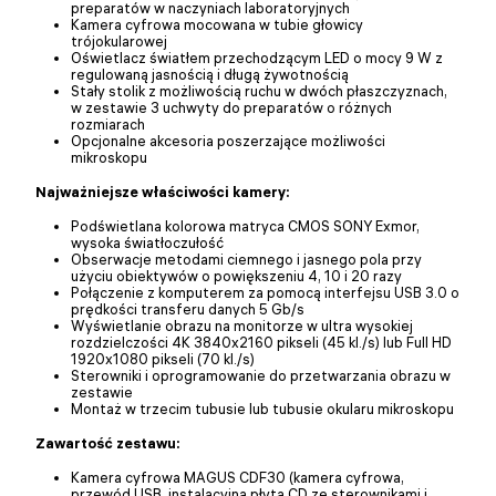
preparatów w naczyniach laboratoryjnych
Kamera cyfrowa mocowana w tubie głowicy
trójokularowej
Oświetlacz światłem przechodzącym LED o mocy 9 W z
regulowaną jasnością i długą żywotnością
Stały stolik z możliwością ruchu w dwóch płaszczyznach,
w zestawie 3 uchwyty do preparatów o różnych
rozmiarach
Opcjonalne akcesoria poszerzające możliwości
mikroskopu
Najważniejsze właściwości kamery:
Podświetlana kolorowa matryca CMOS SONY Exmor,
wysoka światłoczułość
Obserwacje metodami ciemnego i jasnego pola przy
użyciu obiektywów o powiększeniu 4, 10 i 20 razy
Połączenie z komputerem za pomocą interfejsu USB 3.0 o
prędkości transferu danych 5 Gb/s
Wyświetlanie obrazu na monitorze w ultra wysokiej
rozdzielczości 4K 3840x2160 pikseli (45 kl./s) lub Full HD
1920x1080 pikseli (70 kl./s)
Sterowniki i oprogramowanie do przetwarzania obrazu w
zestawie
Montaż w trzecim tubusie lub tubusie okularu mikroskopu
Zawartość zestawu:
Kamera cyfrowa MAGUS CDF30 (kamera cyfrowa,
przewód USB, instalacyjna płyta CD ze sterownikami i