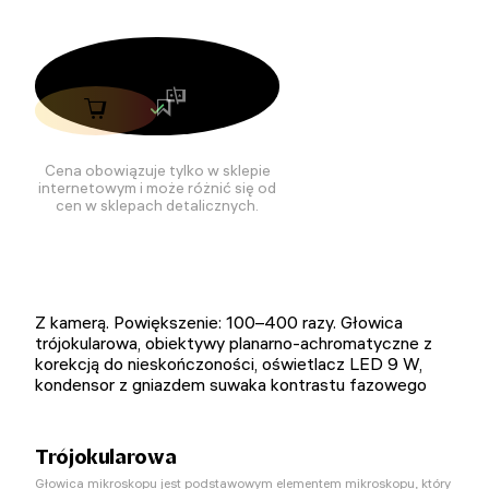
Cena obowiązuje tylko w sklepie
internetowym i może różnić się od
cen w sklepach detalicznych.
Z kamerą. Powiększenie: 100–400 razy. Głowica
trójokularowa, obiektywy planarno-achromatyczne z
korekcją do nieskończoności, oświetlacz LED 9 W,
kondensor z gniazdem suwaka kontrastu fazowego
Trójokularowa
Głowica mikroskopu jest podstawowym elementem mikroskopu, który