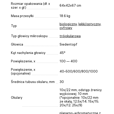
Rozmiar opakowania (dł. x
64x42x67 cm
szer. x gł.)
Masa przesyłki
18.6 kg
biologiczny
,
lekki/optyczny
,
Typ
cyfrowy
Typ głowicy mikroskopu
trójokularowa
Głowica
Siedentopf
Kąt nachylenia głowicy
45°
Powiększenie, x
100 — 400
Powiększenie, x
40–500/600/800/1000
(opcjonalnie)
Średnica tubusu okularu, mm
30
10x/22 mm, odstęp źrenicy
wyjściowej: 10 mm
Okulary
(*opcjonalnie: 10x/22 mm
ze skalą, 12,5x/14; 15x/15;
20x/12; 25x/9)
planarno-achromatyczne z