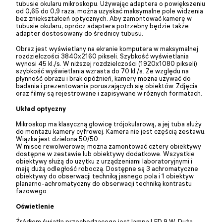
tubusie okularu mikroskopu. Używając adaptera o powiększeniu
od 0,65 do 0,9 raza, można uzyskać maksymalne pole widzenia
bez zniekształceń optycznych. Aby zamontować kamerę w
tubusie okularu, oprócz adaptera potrzebny będzie także
adapter dostosowany do średnicy tubusu.
Obraz jest wyświetlany na ekranie komputera w maksymalnej
rozdzielczości 3840x2160 pikseli. Szybkość wyświetlania
wynosi 45 kl./s. W niższej rozdzielczości (1920x1080 pikseli)
szybkość wyświetlania wzrasta do 70 kl./s. Ze względu na
płynność obrazu i brak opóźnień, kamery można używać do
badania i prezentowania poruszających się obiektów. Zdjęcia
oraz filmy są rejestrowane i zapisywane w różnych formatach.
Układ optyczny
Mikroskop ma klasyczną głowicę trójokularową, a jej tuba służy
do montażu kamery cyfrowej. Kamera nie jest częścią zestawu.
Wiązka jest dzielona 50/50.
W misce rewolwerowej można zamontować cztery obiektywy
dostępne w zestawie lub obiektywy dodatkowe. Wszystkie
obiektywy służą do użytku z urządzeniami laboratoryjnymi i
mają dużą odległość roboczą. Dostępne są 3 achromatyczne
obiektywy do obserwacji techniką jasnego pola i 1 obiektyw
planarno-achromatyczny do obserwacji techniką kontrastu
fazowego.
Oświetlenie
Źródłem światła przechodzącego jest lampa LED 9 W. Duża