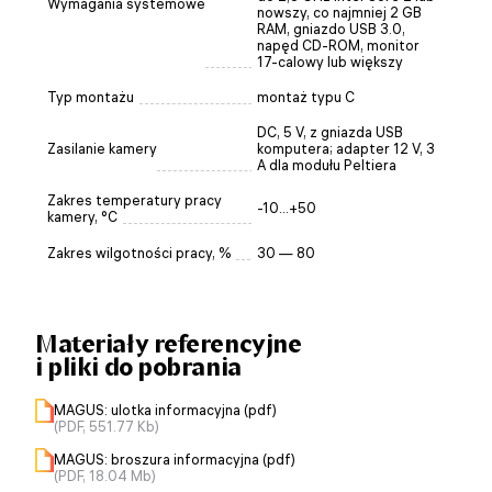
Wymagania systemowe
nowszy, co najmniej 2 GB
RAM, gniazdo USB 3.0,
napęd CD-ROM, monitor
17-calowy lub większy
Typ montażu
montaż typu C
DC, 5 V, z gniazda USB
Zasilanie kamery
komputera; adapter 12 V, 3
A dla modułu Peltiera
Zakres temperatury pracy
-10...+50
kamery, °C
Zakres wilgotności pracy, %
30 — 80
Materiały referencyjne
i pliki do pobrania
MAGUS: ulotka informacyjna (pdf)
(PDF, 551.77 Kb)
MAGUS: broszura informacyjna (pdf)
(PDF, 18.04 Mb)