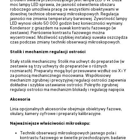
moc lampy LED sprawia, że jasność oświetlenia obszaru
roboczego umożliwia pracę ze wszystkimi obiektywami w
dowolnej technice obserwacji mikroskopowych. Regulacja
jasności nie zmienia temperatury barwowej. Żywotność lampy
LED wynosi około 50 000 godzin bez konieczności wymiany.
Kondensor z gniazdem na suwak kontrastu fazowego (w
zestawie). Pierścienie kontrastu fazowego można
wycentrować. Możliwość szybkiej instalacji suwaka oszczędza
czas podczas zmiany techniki obserwacji mikroskopowych.
Stolik i mechanizm regulacji ostrości
Stały stolik mechaniczny. Stolik ma uchwyt do preparatów (w
zestawie są trzy uchwyty do preparatów o różnych
rozmiarach). Preparaty mogą być przesuwane wzdłuż osi X i Y
za pomocą mechanicznego mocowania. Współosiowy
mechanizm zgrubnej i precyzyjnej regulacji ostrości zapewnia
dokładne i szybkie ustawianie ostrości. Pokrętło zgrubnej
regulacji ostrości ma mechanizm blokady i regulację napięcia.
Akcesoria
Linia opcjonalnych akcesoriów obejmuje obiektywy fazowe,
okulary, kamery cyfrowe i preparaty kalibracyjne.
Najważniejsze właściwości mikroskopu:
Techniki obserwacji mikroskopowych jasnego pola i
kontrastu fazowego w świetle przechodzącym; badanie