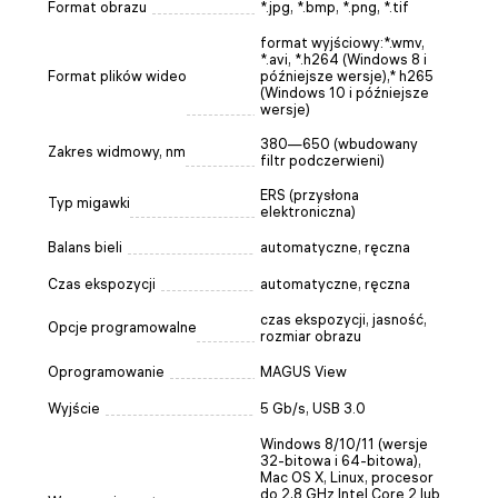
Format obrazu
*.jpg, *.bmp, *.png, *.tif
format wyjściowy:*.wmv,
*.avi, *.h264 (Windows 8 i
Format plików wideo
późniejsze wersje),* h265
(Windows 10 i późniejsze
wersje)
380—650 (wbudowany
Zakres widmowy, nm
filtr podczerwieni)
ERS (przysłona
Typ migawki
elektroniczna)
Balans bieli
automatyczne, ręczna
Czas ekspozycji
automatyczne, ręczna
czas ekspozycji, jasność,
Opcje programowalne
rozmiar obrazu
Oprogramowanie
MAGUS View
Wyjście
5 Gb/s, USB 3.0
Windows 8/10/11 (wersje
32-bitowa i 64-bitowa),
Mac OS X, Linux, procesor
do 2,8 GHz Intel Core 2 lub