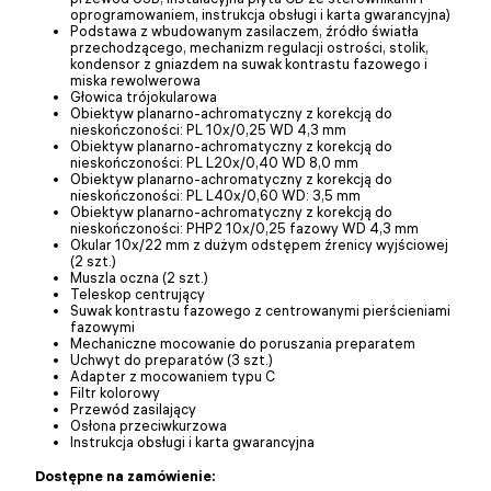
oprogramowaniem, instrukcja obsługi i karta gwarancyjna)
Podstawa z wbudowanym zasilaczem, źródło światła
przechodzącego, mechanizm regulacji ostrości, stolik,
kondensor z gniazdem na suwak kontrastu fazowego i
miska rewolwerowa
Głowica trójokularowa
Obiektyw planarno-achromatyczny z korekcją do
nieskończoności: PL 10x/0,25 WD 4,3 mm
Obiektyw planarno-achromatyczny z korekcją do
nieskończoności: PL L20х/0,40 WD 8,0 mm
Obiektyw planarno-achromatyczny z korekcją do
nieskończoności: PL L40х/0,60 WD: 3,5 mm
Obiektyw planarno-achromatyczny z korekcją do
nieskończoności: PHP2 10x/0,25 fazowy WD 4,3 mm
Okular 10x/22 mm z dużym odstępem źrenicy wyjściowej
(2 szt.)
Muszla oczna (2 szt.)
Teleskop centrujący
Suwak kontrastu fazowego z centrowanymi pierścieniami
fazowymi
Mechaniczne mocowanie do poruszania preparatem
Uchwyt do preparatów (3 szt.)
Adapter z mocowaniem typu C
Filtr kolorowy
Przewód zasilający
Osłona przeciwkurzowa
Instrukcja obsługi i karta gwarancyjna
Dostępne na zamówienie: