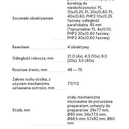
korekcją do
nieskończoności: PL
10x/0,25; PL 20x/0,40; PL
40x/0,60; PHP2 10x/0,25
Soczewki obiektywowe
fazowy; odległość
parafokalna: 45 mm
(*opcjonalnie: PL 4x/0,10;
PHP2 20x/0,40 fazowy;
PHP2 40x/0,60 fazowy)
Rewolwer
4 obiektywy
21,0 (4x); 4,3 (10x); 8,0
Odległość robocza, mm
(20х); 3,5 (40x)
Rozstaw źrenic, mm
48 — 75
Zakres ruchu stolika, z
użyciem mechanizmu
77/112
ustawiania ostrości, mm
stały, mechaniczne
mocowanie do poruszania
preparatem, uchwyty do
Stolik, mm
preparatów: 29x77 mm,
Ø90 mm; 34x77,5 mm,
Ø68,5 mm; 57x82 mm, Ø60
mm