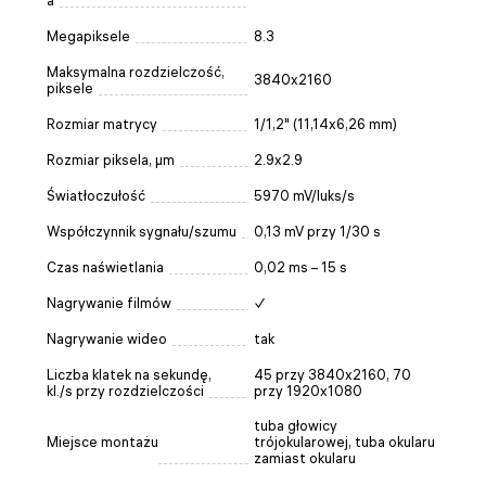
a
Megapiksele
8.3
Maksymalna rozdzielczość,
3840x2160
piksele
Rozmiar matrycy
1/1,2" (11,14x6,26 mm)
Rozmiar piksela, µm
2.9x2.9
Światłoczułość
5970 mV/luks/s
Współczynnik sygnału/szumu
0,13 mV przy 1/30 s
Czas naświetlania
0,02 ms – 15 s
Nagrywanie filmów
✓
Nagrywanie wideo
tak
Liczba klatek na sekundę,
45 przy 3840x2160, 70
kl./s przy rozdzielczości
przy 1920x1080
tuba głowicy
Miejsce montażu
trójokularowej, tuba okularu
zamiast okularu