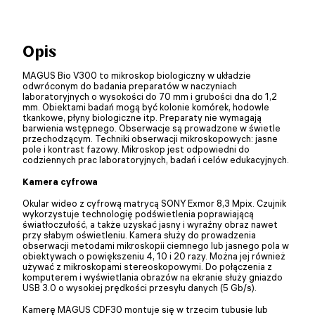
Opis
MAGUS Bio V300 to mikroskop biologiczny w układzie
odwróconym do badania preparatów w naczyniach
laboratoryjnych o wysokości do 70 mm i grubości dna do 1,2
mm. Obiektami badań mogą być kolonie komórek, hodowle
tkankowe, płyny biologiczne itp. Preparaty nie wymagają
barwienia wstępnego. Obserwacje są prowadzone w świetle
przechodzącym. Techniki obserwacji mikroskopowych: jasne
pole i kontrast fazowy. Mikroskop jest odpowiedni do
codziennych prac laboratoryjnych, badań i celów edukacyjnych.
Kamera cyfrowa
Okular wideo z cyfrową matrycą SONY Exmor 8,3 Mpix. Czujnik
wykorzystuje technologię podświetlenia poprawiającą
światłoczułość, a także uzyskać jasny i wyraźny obraz nawet
przy słabym oświetleniu. Kamera służy do prowadzenia
obserwacji metodami mikroskopii ciemnego lub jasnego pola w
obiektywach o powiększeniu 4, 10 i 20 razy. Można jej również
używać z mikroskopami stereoskopowymi. Do połączenia z
komputerem i wyświetlania obrazów na ekranie służy gniazdo
USB 3.0 o wysokiej prędkości przesyłu danych (5 Gb/s).
Kamerę MAGUS CDF30 montuje się w trzecim tubusie lub