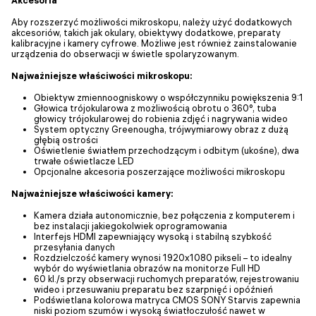
Aby rozszerzyć możliwości mikroskopu, należy użyć dodatkowych
akcesoriów, takich jak okulary, obiektywy dodatkowe, preparaty
kalibracyjne i kamery cyfrowe. Możliwe jest również zainstalowanie
urządzenia do obserwacji w świetle spolaryzowanym.
Najważniejsze właściwości mikroskopu:
Obiektyw zmiennoogniskowy o współczynniku powiększenia 9:1
Głowica trójokularowa z możliwością obrotu o 360°, tuba
głowicy trójokularowej do robienia zdjęć i nagrywania wideo
System optyczny Greenougha, trójwymiarowy obraz z dużą
głębią ostrości
Oświetlenie światłem przechodzącym i odbitym (ukośne), dwa
trwałe oświetlacze LED
Opcjonalne akcesoria poszerzające możliwości mikroskopu
Najważniejsze właściwości kamery:
Kamera działa autonomicznie, bez połączenia z komputerem i
bez instalacji jakiegokolwiek oprogramowania
Interfejs HDMI zapewniający wysoką i stabilną szybkość
przesyłania danych
Rozdzielczość kamery wynosi 1920x1080 pikseli – to idealny
wybór do wyświetlania obrazów na monitorze Full HD
60 kl./s przy obserwacji ruchomych preparatów, rejestrowaniu
wideo i przesuwaniu preparatu bez szarpnięć i opóźnień
Podświetlana kolorowa matryca CMOS SONY Starvis zapewnia
niski poziom szumów i wysoką światłoczułość nawet w