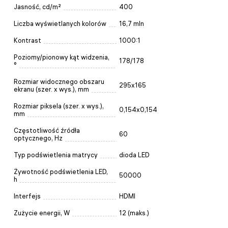
Jasność, cd/m²
400
Liczba wyświetlanych kolorów
16,7 mln
Kontrast
1000:1
Poziomy/pionowy kąt widzenia,
178/178
°
Rozmiar widocznego obszaru
295x165
ekranu (szer. x wys.), mm
Rozmiar piksela (szer. x wys.),
0,154x0,154
mm
Częstotliwość źródła
60
optycznego, Hz
Typ podświetlenia matrycy
dioda LED
Żywotność podświetlenia LED,
50000
h
Interfejs
HDMI
Zużycie energii, W
12 (maks.)