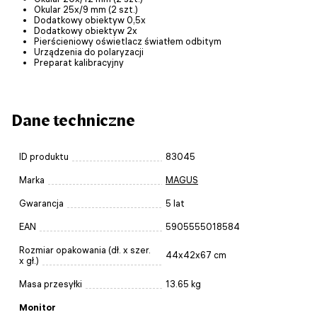
Okular 25x/9 mm (2 szt.)
Dodatkowy obiektyw 0,5x
Dodatkowy obiektyw 2x
Pierścieniowy oświetlacz światłem odbitym
Urządzenia do polaryzacji
Preparat kalibracyjny
Dane techniczne
ID produktu
83045
Marka
MAGUS
Gwarancja
5 lat
EAN
5905555018584
Rozmiar opakowania (dł. x szer.
44x42x67 cm
x gł.)
Masa przesyłki
13.65 kg
Monitor