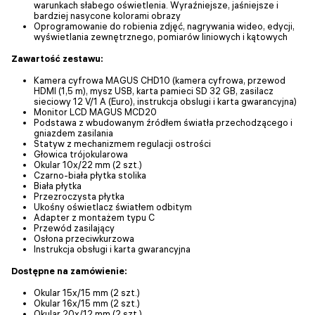
warunkach słabego oświetlenia. Wyraźniejsze, jaśniejsze i
bardziej nasycone kolorami obrazy
Oprogramowanie do robienia zdjęć, nagrywania wideo, edycji,
wyświetlania zewnętrznego, pomiarów liniowych i kątowych
Zawartość zestawu:
Kamera cyfrowa MAGUS CHD10 (kamera cyfrowa, przewod
HDMI (1,5 m), mysz USB, karta pamieci SD 32 GB, zasilacz
sieciowy 12 V/1 A (Euro), instrukcja obslugi i karta gwarancyjna)
Monitor LCD MAGUS MCD20
Podstawa z wbudowanym źródłem światła przechodzącego i
gniazdem zasilania
Statyw z mechanizmem regulacji ostrości
Głowica trójokularowa
Okular 10x/22 mm (2 szt.)
Czarno-biała płytka stolika
Biała płytka
Przezroczysta płytka
Ukośny oświetlacz światłem odbitym
Adapter z montażem typu C
Przewód zasilający
Osłona przeciwkurzowa
Instrukcja obsługi i karta gwarancyjna
Dostępne na zamówienie:
Okular 15x/15 mm (2 szt.)
Okular 16x/15 mm (2 szt.)
Okular 20x/12 mm (2 szt.)