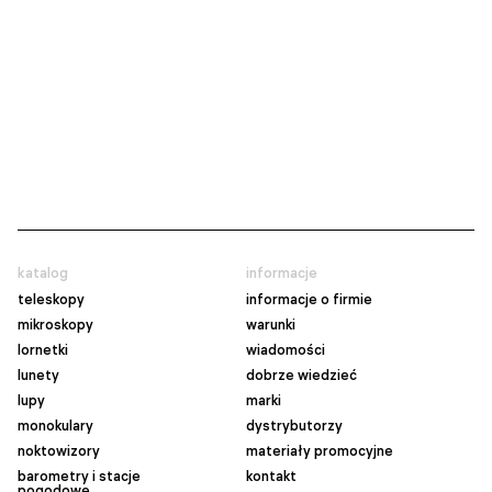
katalog
informacje
teleskopy
informacje o firmie
mikroskopy
warunki
lornetki
wiadomości
lunety
dobrze wiedzieć
lupy
marki
monokulary
dystrybutorzy
noktowizory
materiały promocyjne
barometry i stacje
kontakt
pogodowe