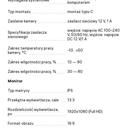
Wymagania systemowe
komputerem
Typ montażu
montaż typu C
Zasilanie kamery
zasilacz sieciowy 12 V, 1 A
wejście: napięcie AC 100–240
Specyfikacja zasilacza
V, 50/60 Hz, wyjście: napięcie
sieciowego
DC 12 V/1 A
Zakres temperatury pracy
-10...+50
kamery, °C
Zakres wilgotności pracy, %
10 — 90
Zakres wilgotności pracy, %
30 — 80
Monitor
Typ matrycy
IPS
Przekątna wyświetlacza, cale
13.3
Rozdzielczość wyświetlacza,
1920x1080 (Full HD)
px
Format obrazu
16:9