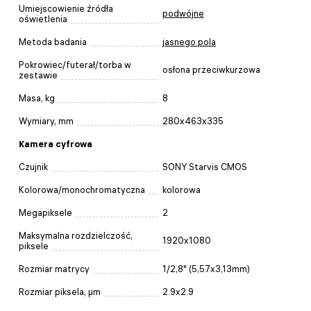
Umiejscowienie źródła
podwójne
oświetlenia
Metoda badania
jasnego pola
Pokrowiec/futerał/torba w
osłona przeciwkurzowa
zestawie
Masa, kg
8
Wymiary, mm
280x463x335
Kamera cyfrowa
Czujnik
SONY Starvis CMOS
Kolorowa/monochromatyczna
kolorowa
Megapiksele
2
Maksymalna rozdzielczość,
1920x1080
piksele
Rozmiar matrycy
1/2,8" (5,57x3,13mm)
Rozmiar piksela, µm
2.9x2.9