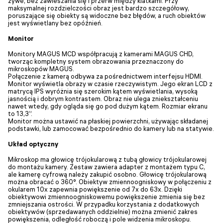
żywe, bez zawieszania się i przerw między klatkami. Przy
maksymalnej rozdzielczości obraz jest bardzo szczegółowy,
poruszające się obiekty są widoczne bez błędów, a ruch obiektów
jest wyświetlany bez opóźnień.
Monitor
Monitory MAGUS MCD współpracują z kamerami MAGUS CHD,
tworząc kompletny system obrazowania przeznaczony do
mikroskopów MAGUS.
Połączenie z kamerą odbywa za pośrednictwem interfejsu HDMI.
Monitor wyświetla obrazy w czasie rzeczywistym. Jego ekran LCD z
matrycą IPS wyróżnia się szerokim kątem wyświetlania, wysoką
jasnością i dobrym kontrastem. Obraz nie ulega zniekształceniu
nawet wtedy, gdy ogląda się go pod dużym kątem. Rozmiar ekranu
to 13,3”.
Monitor można ustawić na płaskiej powierzchni, używając składanej
podstawki, lub zamocować bezpośrednio do kamery lub na statywie.
Układ optyczny
Mikroskop ma głowicę trójokularową z tubą głowicy trójokularowej
do montażu kamery. Zestaw zawiera adapter z montażem typu C,
ale kamerę cyfrową należy zakupić osobno. Głowicę trójokularową
można obracać o 360°. Obiektyw zmiennoogniskowy w połączeniu z
okularem 10x zapewnia powiększenie od 7x do 63x. Dzięki
obiektywowi zmiennoogniskowemu powiększenie zmienia się bez
zmniejszania ostrości. W przypadku korzystania z dodatkowych
obiektywów (sprzedawanych oddzielnie) można zmienić zakres
powiększenia, odległość roboczą i pole widzenia mikroskopu.