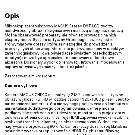
Opis
Mikroskop stereoskopowy MAGUS Stereo D9T LCD tworzy
nieodwrócony obraz trójwymiarowy i ma dużą odległość roboczą.
Można obserwować preparaty, ale również prowadzić na nich
eksperymenty. System optyczny Greenougha tworzy ostre i
trójwymiarowe obrazy, które są niezbędne do prowadzenia
precyzyjnych obserwacji. Mikroskop jest wyposażony w obiektyw
zmiennoogniskowy i dwa oświetlacze (światłem przechodzącym i
odbitym) i może być opcjonalnie rozbudowany o dodatkowe
akcesoria. Doskonały wybór do renowacji, lutowania, modelowania,
napraw serwisowych maszyn i kontroli jakości.
Zastosowania mikroskopu »
Kamera cyfrowa
Kamera MAGUS CHD10 ma matrycę 2 MP i zapewnia realistyczne
obrazy w jakości Full HD w rozdzielczości 1920x1080 pikseli. Jest to
autonomiczna kamera, która nie wymaga podłączenia do komputera
ani instalacji dodatkowego oprogramowania. Kamerę można
podłączyć bezpośrednio do telewizora, monitora lub projektora w
celu wyświetlenia obrazu. Interfejs HDMI zapewnia wysoką i stabilną
szybkość transferu z kamery na ekran zewnętrzny. Wideo jest
nagrywane z prędkością 60 kl./s. Kamera łączy dużą liczbę klatek na
sekundę z wysoką przepustowością HDMI. Dzięki temu filmy są