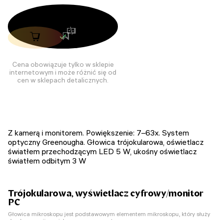
Cena obowiązuje tylko w sklepie
internetowym i może różnić się od
cen w sklepach detalicznych.
Z kamerą i monitorem. Powiększenie: 7–63x. System
optyczny Greenougha. Głowica trójokularowa, oświetlacz
światłem przechodzącym LED 5 W, ukośny oświetlacz
światłem odbitym 3 W
Trójokularowa, wyświetlacz cyfrowy/monitor
PC
Głowica mikroskopu jest podstawowym elementem mikroskopu, który służy