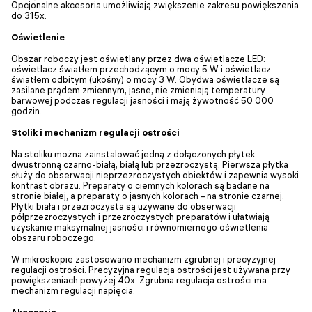
Opcjonalne akcesoria umożliwiają zwiększenie zakresu powiększenia
do 315x.
Oświetlenie
Obszar roboczy jest oświetlany przez dwa oświetlacze LED:
oświetlacz światłem przechodzącym o mocy 5 W i oświetlacz
światłem odbitym (ukośny) o mocy 3 W. Obydwa oświetlacze są
zasilane prądem zmiennym, jasne, nie zmieniają temperatury
barwowej podczas regulacji jasności i mają żywotność 50 000
godzin.
Stolik i mechanizm regulacji ostrości
Na stoliku można zainstalować jedną z dołączonych płytek:
dwustronną czarno-białą, białą lub przezroczystą. Pierwsza płytka
służy do obserwacji nieprzezroczystych obiektów i zapewnia wysoki
kontrast obrazu. Preparaty o ciemnych kolorach są badane na
stronie białej, a preparaty o jasnych kolorach – na stronie czarnej.
Płytki biała i przezroczysta są używane do obserwacji
półprzezroczystych i przezroczystych preparatów i ułatwiają
uzyskanie maksymalnej jasności i równomiernego oświetlenia
obszaru roboczego.
W mikroskopie zastosowano mechanizm zgrubnej i precyzyjnej
regulacji ostrości. Precyzyjna regulacja ostrości jest używana przy
powiększeniach powyżej 40x. Zgrubna regulacja ostrości ma
mechanizm regulacji napięcia.
Akcesoria