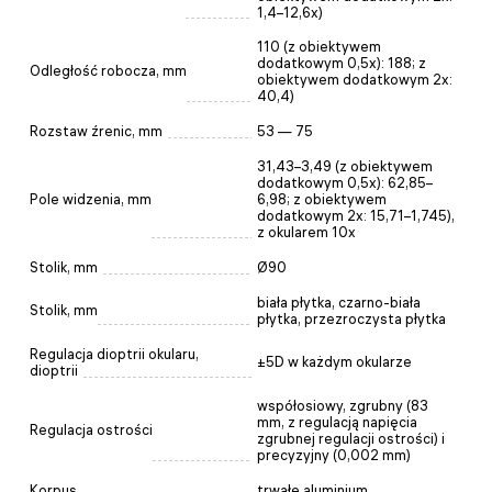
1,4–12,6x)
110 (z obiektywem
dodatkowym 0,5x): 188; z
Odległość robocza, mm
obiektywem dodatkowym 2x:
40,4)
Rozstaw źrenic, mm
53 — 75
31,43–3,49 (z obiektywem
dodatkowym 0,5x): 62,85–
Pole widzenia, mm
6,98; z obiektywem
dodatkowym 2x: 15,71–1,745),
z okularem 10x
Stolik, mm
Ø90
biała płytka, czarno-biała
Stolik, mm
płytka, przezroczysta płytka
Regulacja dioptrii okularu,
±5D w każdym okularze
dioptrii
współosiowy, zgrubny (83
mm, z regulacją napięcia
Regulacja ostrości
zgrubnej regulacji ostrości) i
precyzyjny (0,002 mm)
Korpus
trwałe aluminium