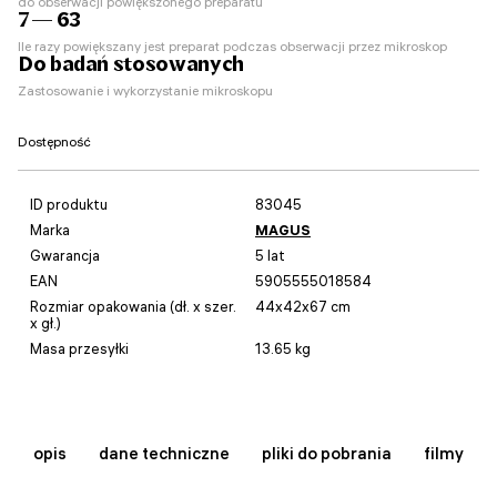
do obserwacji powiększonego preparatu
7 — 63
Ile razy powiększany jest preparat podczas obserwacji przez mikroskop
Do badań stosowanych
Zastosowanie i wykorzystanie mikroskopu
Dostępność
ID produktu
83045
Marka
MAGUS
Gwarancja
5 lat
EAN
5905555018584
Rozmiar opakowania (dł. x szer.
44x42x67 cm
x gł.)
Masa przesyłki
13.65 kg
opis
dane techniczne
pliki do pobrania
filmy