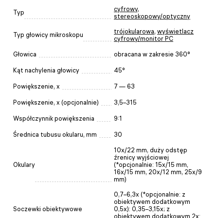
cyfrowy
,
Typ
stereoskopowy/optyczny
trójokularowa
,
wyświetlacz
Typ głowicy mikroskopu
cyfrowy/monitor PC
Głowica
obracana w zakresie 360°
Kąt nachylenia głowicy
45°
Powiększenie, x
7 — 63
Powiększenie, x (opcjonalnie)
3,5–315
Współczynnik powiększenia
9:1
Średnica tubusu okularu, mm
30
10x/22 mm, duży odstęp
źrenicy wyjściowej
Okulary
(*opcjonalnie: 15x/15 mm,
16x/15 mm, 20x/12 mm, 25x/9
mm)
0,7–6,3x (*opcjonalnie: z
obiektywem dodatkowym
Soczewki obiektywowe
0,5x): 0,35–3,15x; z
obiektywem dodatkowym 2x: