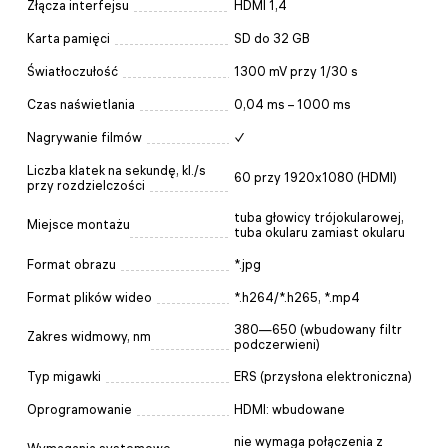
Złącza interfejsu
HDMI 1,4
Karta pamięci
SD do 32 GB
Światłoczułość
1300 mV przy 1/30 s
Czas naświetlania
0,04 ms – 1000 ms
Nagrywanie filmów
✓
Liczba klatek na sekundę, kl./s
60 przy 1920x1080 (HDMI)
przy rozdzielczości
tuba głowicy trójokularowej,
Miejsce montażu
tuba okularu zamiast okularu
Format obrazu
*.jpg
Format plików wideo
*.h264/*.h265, *.mp4
380—650 (wbudowany filtr
Zakres widmowy, nm
podczerwieni)
Typ migawki
ERS (przysłona elektroniczna)
Oprogramowanie
HDMI: wbudowane
nie wymaga połączenia z