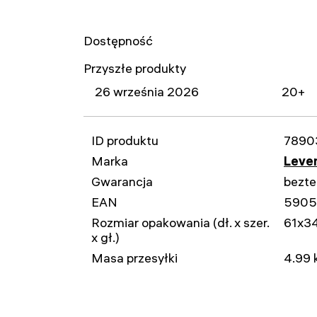
Dostępność
Przyszłe produkty
26 września 2026
20+
ID produktu
7890
Marka
Leven
Gwarancja
bezt
EAN
590
Rozmiar opakowania (dł. x szer.
61x3
x gł.)
Masa przesyłki
4.99 