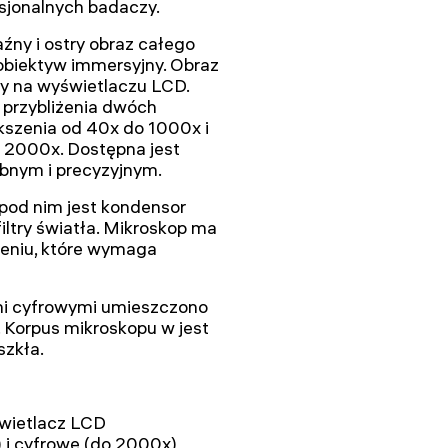
sjonalnych badaczy.
ny i ostry obraz całego
obiektyw immersyjny. Obraz
y na wyświetlaczu LCD.
przybliżenia dwóch
kszenia od 40x do 1000x i
 2000x. Dostępna jest
ubnym i precyzyjnym.
pod nim jest kondensor
iltry światła. Mikroskop ma
eniu, które wymaga
ami cyfrowymi umieszczono
. Korpus mikroskopu w jest
szkła.
świetlacz LCD
 i cyfrowe (do 2000x)