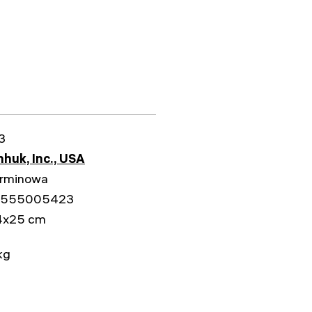
3
huk, Inc., USA
erminowa
5555005423
4x25 cm
kg