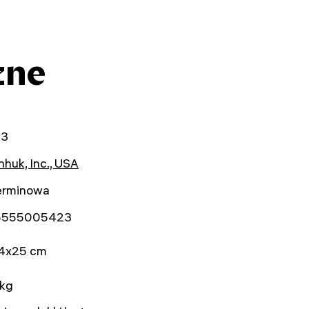
zne
03
huk, Inc., USA
erminowa
5555005423
4x25 cm
 kg