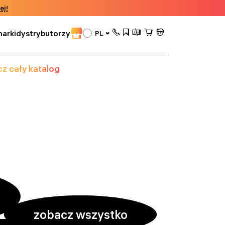
ej!
arki
dystrybutorzy
PL
z cały katalog
zobacz wszystko