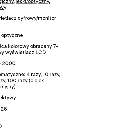
giczny
,
lekki/optyczny
,
owy
ietlacz cyfrowy/monitor
o optyczne
ica kolorowy obracany 7-
wy wyświetlacz LCD
— 2000
matyczne: 4 razy, 10 razy,
zy, 100 razy (olejek
rsyjny)
iektywy
126
0