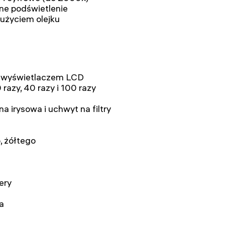
ne podświetlenie
 użyciem olejku
i wyświetlaczem LCD
razy, 40 razy i 100 razy
a irysowa i uchwyt na filtry
o, żółtego
ery
a