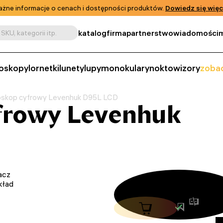
żne informacje o cenach i dostępności produktów.
Dowiedz się więc
katalog
firma
partnerstwo
wiadomości
m
SKU, kategorii itp.
oskopy
lornetki
lunety
lupy
monokulary
noktowizory
zobac
oskop cyfrowy Levenhuk D95L LCD
frowy Levenhuk
acz
kład