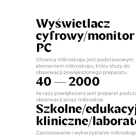
Wyświetlacz
cyfrowy/monitor
PC
Głowica mikroskopu jest podstawowym
elementem mikroskopu, który służy do
obserwacji powiększonego preparatu
40 — 2000
Ile razy powiększany jest preparat podcz
obserwacji przez mikroskop
Szkolne/edukacyj
kliniczne/labora
Zastosowanie i wykorzystanie mikrosko