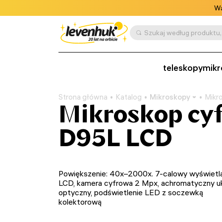
Wa
Szukaj według produktu, 
teleskopy
mikr
Strona główna
Katalog
Mikroskopy
Mikr
Mikroskop cy
D95L LCD
Powiększenie: 40x–2000x. 7-calowy wyświetl
LCD, kamera cyfrowa 2 Mpx, achromatyczny u
optyczny, podświetlenie LED z soczewką
kolektorową