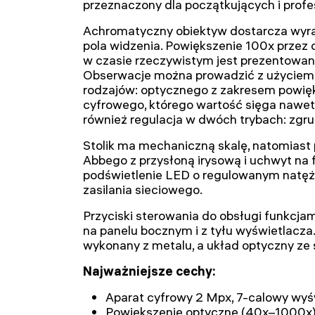
przeznaczony dla początkujących i profe
Achromatyczny obiektyw dostarcza wyraź
pola widzenia. Powiększenie 100x przez 
w czasie rzeczywistym jest prezentowan
Obserwacje można prowadzić z użyciem 
rodzajów: optycznego z zakresem powię
cyfrowego, którego wartość sięga nawet
również regulacja w dwóch trybach: zgr
Stolik ma mechaniczną skalę, natomiast 
Abbego z przysłoną irysową i uchwyt na f
podświetlenie LED o regulowanym natęż
zasilania sieciowego.
Przyciski sterowania do obsługi funkcj
na panelu bocznym i z tyłu wyświetlacza
wykonany z metalu, a układ optyczny ze 
Najważniejsze cechy:
Aparat cyfrowy 2 Mpx, 7-calowy wy
Powiększenie optyczne (40x–1000x)