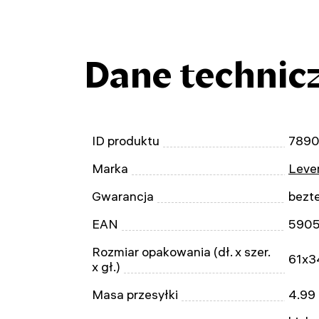
Dane technic
ID produktu
789
Marka
Leven
Gwarancja
bezt
EAN
590
Rozmiar opakowania (dł. x szer.
61x3
x gł.)
Masa przesyłki
4.99