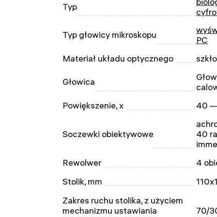
biolo
Typ
cyfr
wyśw
Typ głowicy mikroskopu
PC
Materiał układu optycznego
szkł
Głow
Głowica
calo
Powiększenie, x
40 
achro
Soczewki obiektywowe
40 ra
imme
Rewolwer
4 ob
Stolik, mm
110x
Zakres ruchu stolika, z użyciem
mechanizmu ustawiania
70/3