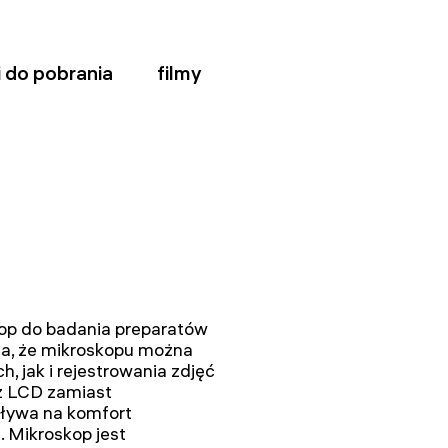
ki do pobrania
filmy
op do badania preparatów
ia, że mikroskopu można
, jak i rejestrowania zdjęć
z LCD zamiast
pływa na komfort
 Mikroskop jest