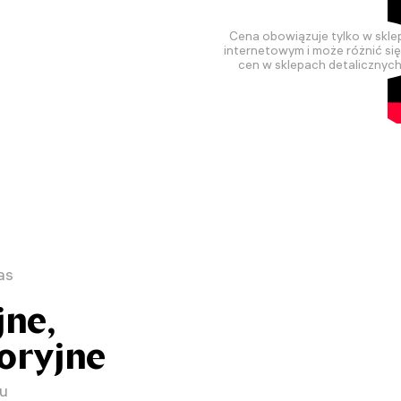
Cena obowiązuje tylko w skle
internetowym i może różnić si
cen w sklepach detalicznych
as
ne,
toryjne
pu