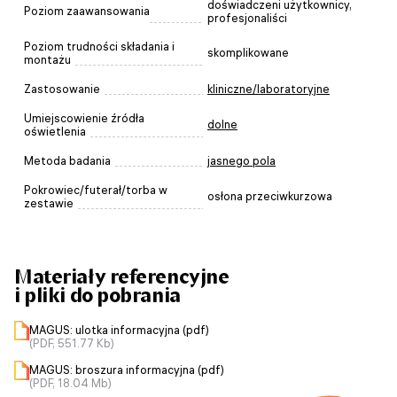
doświadczeni użytkownicy,
Poziom zaawansowania
profesjonaliści
Poziom trudności składania i
skomplikowane
montażu
Zastosowanie
kliniczne/laboratoryjne
Umiejscowienie źródła
dolne
oświetlenia
Metoda badania
jasnego pola
Pokrowiec/futerał/torba w
osłona przeciwkurzowa
zestawie
Materiały referencyjne
i pliki do pobrania
MAGUS: ulotka informacyjna (pdf)
(PDF, 551.77 Kb)
MAGUS: broszura informacyjna (pdf)
(PDF, 18.04 Mb)