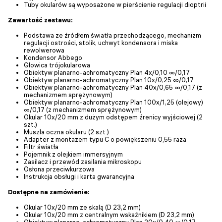
Tuby okularów są wyposażone w pierścienie regulacji dioptrii
Zawartość zestawu:
Podstawa ze źródłem światła przechodzącego, mechanizm
regulacji ostrości, stolik, uchwyt kondensora i miska
rewolwerowa
Kondensor Abbego
Głowica trójokularowa
Obiektyw planarno-achromatyczny Plan 4x/0,10 ∞/0,17
Obiektyw planarno-achromatyczny Plan 10x/0,25 ∞/0,17
Obiektyw planarno-achromatyczny Plan 40x/0,65 ∞/0,17 (z
mechanizmem sprężynowym)
Obiektyw planarno-achromatyczny Plan 100x/1,25 (olejowy)
∞/0,17 (z mechanizmem sprężynowym)
Okular 10x/20 mm z dużym odstępem źrenicy wyjściowej (2
szt.)
Muszla oczna okularu (2 szt.)
Adapter z montażem typu C o powiększeniu 0,55 raza
Filtr światła
Pojemnik z olejkiem immersyjnym
Zasilacz i przewód zasilania mikroskopu
Osłona przeciwkurzowa
Instrukcja obsługi i karta gwarancyjna
Dostępne na zamówienie:
Okular 10x/20 mm ze skalą (D 23,2 mm)
Okular 10x/20 mm z centralnym wskaźnikiem (D 23,2 mm)
Obiektyw planarno-achromatyczny Plan 20х/0,40 ∞/0,17