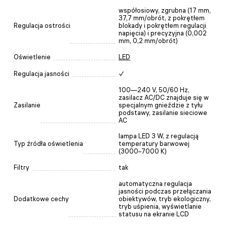
współosiowy, zgrubna (17 mm,
37,7 mm/obrót, z pokrętłem
Regulacja ostrości
blokady i pokrętłem regulacji
napięcia) i precyzyjna (0,002
mm, 0,2 mm/obrót)
Oświetlenie
LED
Regulacja jasności
✓
100—240 V, 50/60 Hz,
zasilacz AC/DC znajduje się w
Zasilanie
specjalnym gnieździe z tyłu
podstawy, zasilanie sieciowe
AC
lampa LED 3 W, z regulacją
Typ źródła oświetlenia
temperatury barwowej
(3000–7000 K)
Filtry
tak
automatyczna regulacja
jasności podczas przełączania
Dodatkowe cechy
obiektywów, tryb ekologiczny,
tryb uśpienia, wyświetlanie
statusu na ekranie LCD