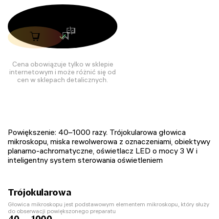
Cena obowiązuje tylko w sklepie
internetowym i może różnić się od
cen w sklepach detalicznych.
Powiększenie: 40–1000 razy. Trójokularowa głowica
mikroskopu, miska rewolwerowa z oznaczeniami, obiektywy
planarno-achromatyczne, oświetlacz LED o mocy 3 W i
inteligentny system sterowania oświetleniem
Trójokularowa
Głowica mikroskopu jest podstawowym elementem mikroskopu, który służy
do obserwacji powiększonego preparatu
40 — 1000