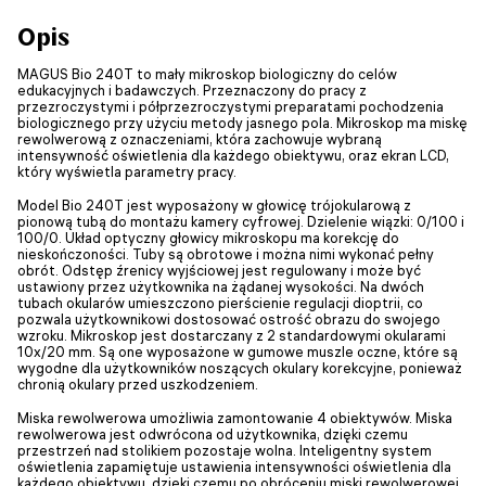
Opis
MAGUS Bio 240T to mały mikroskop biologiczny do celów
edukacyjnych i badawczych. Przeznaczony do pracy z
przezroczystymi i półprzezroczystymi preparatami pochodzenia
biologicznego przy użyciu metody jasnego pola. Mikroskop ma miskę
rewolwerową z oznaczeniami, która zachowuje wybraną
intensywność oświetlenia dla każdego obiektywu, oraz ekran LCD,
który wyświetla parametry pracy.
Model Bio 240T jest wyposażony w głowicę trójokularową z
pionową tubą do montażu kamery cyfrowej. Dzielenie wiązki: 0/100 i
100/0. Układ optyczny głowicy mikroskopu ma korekcję do
nieskończoności. Tuby są obrotowe i można nimi wykonać pełny
obrót. Odstęp źrenicy wyjściowej jest regulowany i może być
ustawiony przez użytkownika na żądanej wysokości. Na dwóch
tubach okularów umieszczono pierścienie regulacji dioptrii, co
pozwala użytkownikowi dostosować ostrość obrazu do swojego
wzroku. Mikroskop jest dostarczany z 2 standardowymi okularami
10x/20 mm. Są one wyposażone w gumowe muszle oczne, które są
wygodne dla użytkowników noszących okulary korekcyjne, ponieważ
chronią okulary przed uszkodzeniem.
Miska rewolwerowa umożliwia zamontowanie 4 obiektywów. Miska
rewolwerowa jest odwrócona od użytkownika, dzięki czemu
przestrzeń nad stolikiem pozostaje wolna. Inteligentny system
oświetlenia zapamiętuje ustawienia intensywności oświetlenia dla
każdego obiektywu, dzięki czemu po obróceniu miski rewolwerowej