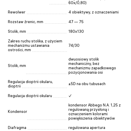
60x/0,80)
Rewolwer
4 obiektywy, z oznaczeniami
Rozstaw źrenic, mm
47 — 75
Stolik, mm
180x130
Zakres ruchu stolika, z użyciem
mechanizmu ustawiania
74/30
ostrości, mm
dwuosiowy stolik
mechaniczny, bez
Stolik, mm
mechanizmu zapadkowego
pozycjonowania osi
Regulacja dioptrii okularu,
±5D na obu tubusach
dioptrii
Regulacja dioptrii okularu
✓
kondensor Abbego N.A. 1,25 z
regulowaną przysłoną i
Kondensor
oznaczeniem kolorami
powiększenia obiektywów
Diafragma
regulowana apertura