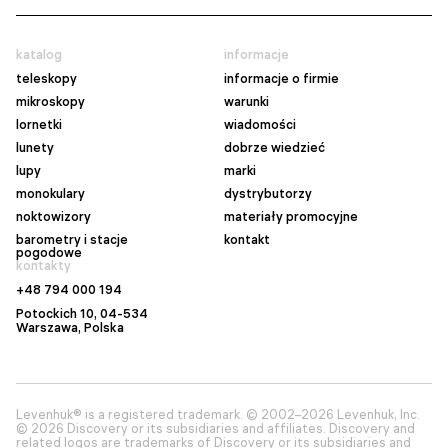
katalog
informacje
teleskopy
informacje o firmie
mikroskopy
warunki
lornetki
wiadomości
lunety
dobrze wiedzieć
lupy
marki
monokulary
dystrybutorzy
noktowizory
materiały promocyjne
barometry i stacje
kontakt
pogodowe
kontakty
+48 794 000 194
Potockich 10, 04-534
Warszawa
, Polska
Levenhuk® is a registered trademark. © 2002–2026 Levenhuk, Inc.
© 2026 Discovery or its subsidiaries and affiliates. Discovery and
related logos are trademarks of Discovery or its subsidiaries and