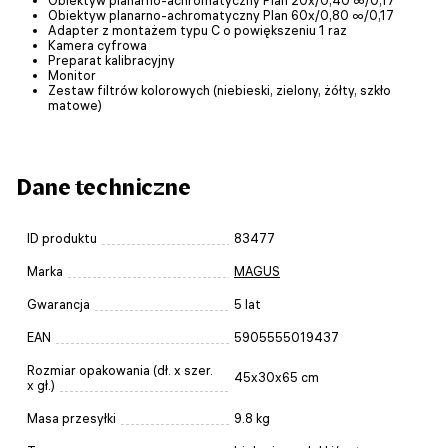
Obiektyw planarno-achromatyczny Plan 60х/0,80 ∞/0,17
Adapter z montażem typu C o powiększeniu 1 raz
Kamera cyfrowa
Preparat kalibracyjny
Monitor
Zestaw filtrów kolorowych (niebieski, zielony, żółty, szkło
matowe)
Dane techniczne
ID produktu
83477
Marka
MAGUS
Gwarancja
5 lat
EAN
5905555019437
Rozmiar opakowania (dł. x szer.
45x30x65 cm
x gł.)
Masa przesyłki
9.8 kg