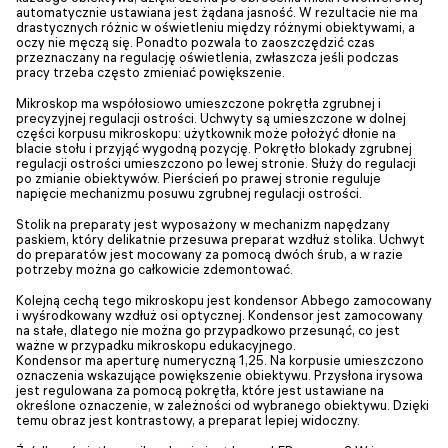
automatycznie ustawiana jest żądana jasność. W rezultacie nie ma
drastycznych różnic w oświetleniu między różnymi obiektywami, a
oczy nie męczą się. Ponadto pozwala to zaoszczędzić czas
przeznaczany na regulację oświetlenia, zwłaszcza jeśli podczas
pracy trzeba często zmieniać powiększenie.
Mikroskop ma współosiowo umieszczone pokrętła zgrubnej i
precyzyjnej regulacji ostrości. Uchwyty są umieszczone w dolnej
części korpusu mikroskopu: użytkownik może położyć dłonie na
blacie stołu i przyjąć wygodną pozycję. Pokrętło blokady zgrubnej
regulacji ostrości umieszczono po lewej stronie. Służy do regulacji
po zmianie obiektywów. Pierścień po prawej stronie reguluje
napięcie mechanizmu posuwu zgrubnej regulacji ostrości.
Stolik na preparaty jest wyposażony w mechanizm napędzany
paskiem, który delikatnie przesuwa preparat wzdłuż stolika. Uchwyt
do preparatów jest mocowany za pomocą dwóch śrub, a w razie
potrzeby można go całkowicie zdemontować.
Kolejną cechą tego mikroskopu jest kondensor Abbego zamocowany
i wyśrodkowany wzdłuż osi optycznej. Kondensor jest zamocowany
na stałe, dlatego nie można go przypadkowo przesunąć, co jest
ważne w przypadku mikroskopu edukacyjnego.
Kondensor ma aperturę numeryczną 1,25. Na korpusie umieszczono
oznaczenia wskazujące powiększenie obiektywu. Przysłona irysowa
jest regulowana za pomocą pokrętła, które jest ustawiane na
określone oznaczenie, w zależności od wybranego obiektywu. Dzięki
temu obraz jest kontrastowy, a preparat lepiej widoczny.