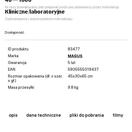
Ile razy powiększany jest preparat podczas obserwacji przez mikroskop
Kliniczne/laboratoryjne
Zastosowanie i wykorzystanie mikroskopu
Dostępność
ID produktu
83477
Marka
MAGUS
Gwarancja
5 lat
EAN
5905555019437
Rozmiar opakowania (dł. x szer.
45x30x65 cm
x gł.)
Masa przesyłki
9.8 kg
opis
dane techniczne
pliki do pobrania
filmy