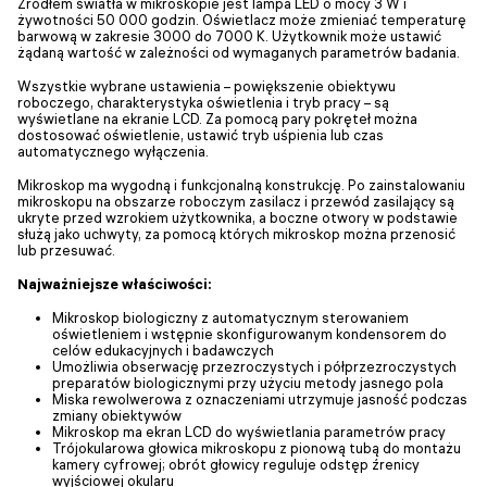
Źródłem światła w mikroskopie jest lampa LED o mocy 3 W i
żywotności 50 000 godzin. Oświetlacz może zmieniać temperaturę
barwową w zakresie 3000 do 7000 K. Użytkownik może ustawić
żądaną wartość w zależności od wymaganych parametrów badania.
Wszystkie wybrane ustawienia – powiększenie obiektywu
roboczego, charakterystyka oświetlenia i tryb pracy – są
wyświetlane na ekranie LCD. Za pomocą pary pokręteł można
dostosować oświetlenie, ustawić tryb uśpienia lub czas
automatycznego wyłączenia.
Mikroskop ma wygodną i funkcjonalną konstrukcję. Po zainstalowaniu
mikroskopu na obszarze roboczym zasilacz i przewód zasilający są
ukryte przed wzrokiem użytkownika, a boczne otwory w podstawie
służą jako uchwyty, za pomocą których mikroskop można przenosić
lub przesuwać.
Najważniejsze właściwości:
Mikroskop biologiczny z automatycznym sterowaniem
oświetleniem i wstępnie skonfigurowanym kondensorem do
celów edukacyjnych i badawczych
Umożliwia obserwację przezroczystych i półprzezroczystych
preparatów biologicznymi przy użyciu metody jasnego pola
Miska rewolwerowa z oznaczeniami utrzymuje jasność podczas
zmiany obiektywów
Mikroskop ma ekran LCD do wyświetlania parametrów pracy
Trójokularowa głowica mikroskopu z pionową tubą do montażu
kamery cyfrowej; obrót głowicy reguluje odstęp źrenicy
wyjściowej okularu