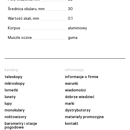
Średnica okularu, mm
30
Wartość skali, mm
0.1
Korpus
aluminiowy
Muszle oczne
guma
katalog
informacje
teleskopy
informacje o firmie
mikroskopy
warunki
lornetki
wiadomości
lunety
dobrze wiedzieć
lupy
marki
monokulary
dystrybutorzy
noktowizory
materiały promocyjne
barometry i stacje
kontakt
pogodowe