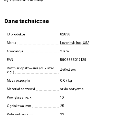
Dane techniczne
ID produktu
82836
Marka
Levenhuk, Inc., USA
Gwarancja
2 lata
EAN
5905555017129
Rozmiar opakowania (dł. x szer.
4x5x4 cm
x gł.)
Masa przesyłki
0.07 kg
Materiał soczewki
szkło optyczne
Powiększenie, x
10
Ogniskowa, mm
25
Pole widzenia, mm
22