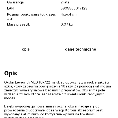
Gwarancja
2 lata
EAN
5905555017129
Rozmiar opakowania (dł. x szer.
4x5x4 cm
x gł.)
Masa przesyłki
0.07 kg
opis
dane techniczne
Opis
Okular Levenhuk MED 10x/22 ma układ optyczny z wysokiej jakości
szkła, który zapewnia powiększenie 10 razy. Za pomocą skali można
zmierzyć wymiary liniowe badanych preparatów. Okular ma pole
widzenia 22 mm, które jest szersze niż u wielu konkurencyjnych
modeli.
Dzięki wygodnej gumowej muszli ocznej okular nadaje się do
prowadzenia długotrwałej obserwacji. Korpus akcesorium jest
wykonany z aluminium, co korzystnie wpływa na trwałość i
wytrzymałość oraz masę.